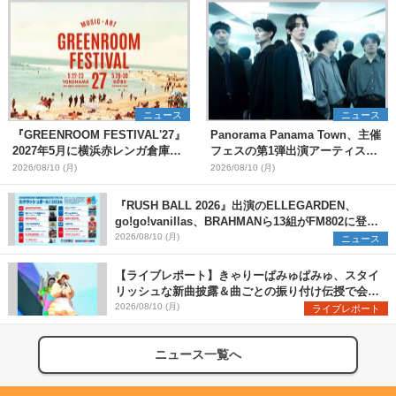
ニュース
ニュース
『GREENROOM FESTIVAL'27』
Panorama Panama Town、主催
2027年5月に横浜赤レンガ倉庫、
フェスの第1弾出演アーティスト
神戸メリケンパークで開催決定
として愛はズボーン、夜の本気ダ
2026/08/10 (月)
2026/08/10 (月)
ンスらを発表 「plus∈you」の
MVも公開に
『RUSH BALL 2026』出演のELLEGARDEN、
go!go!vanillas、BRAHMANら13組がFM802に登
場、他出演アーティストの“渾身の1曲”をセレクト
2026/08/10 (月)
ニュース
【ライブレポート】きゃりーぱみゅぱみゅ、スタイ
リッシュな新曲披露＆曲ごとの振り付け伝授で会場
を盛り上げまくる！＜LuckyFes’26＞
2026/08/10 (月)
ライブレポート
ニュース一覧へ