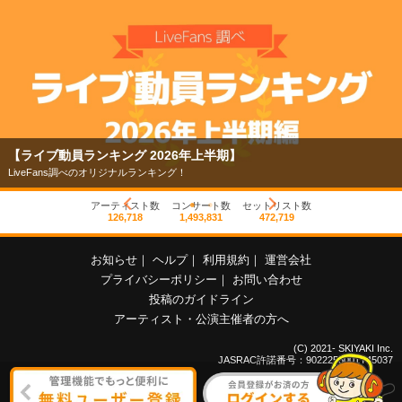
【ライブ動員ランキング 2026年上半期】
LiveFans調べのオリジナルランキング！
アーティスト数
コンサート数
セットリスト数
126,718
1,493,831
472,719
お知らせ
｜
ヘルプ
｜
利用規約
｜
運営会社
プライバシーポリシー
｜
お問い合わせ
投稿のガイドライン
アーティスト・公演主催者の方へ
(C) 2021- SKIYAKI Inc.
JASRAC許諾番号：9022255001Y45037