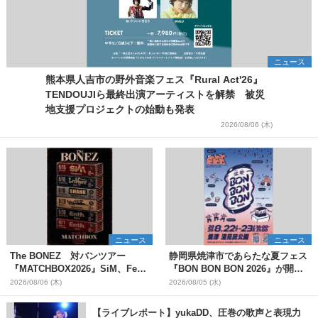
ニュース
熊本県人吉市の野外音楽フェス『Rural Act'26』
TENDOUJIら最終出演アーティストを解禁 被災
地支援プロジェクトの始動も発表
2026/08/06 (木)
ニュース
ニュース
The BONEZ 対バンツアー
静岡県焼津市であらたな夏フェス
『MATCHBOX2026』SiM、Fear,
『BON BON BON 2026』が開
and Loathing in Las Vegasら対
催 音楽ライブ×盆踊り×DJ×屋台
2026/08/06 (木)
2026/08/05 (水)
バンアーティストを一斉解禁
グルメ×ランタンナイトで彩る2日
間
【ライブレポート】yukaDD、圧巻の歌声と表現力