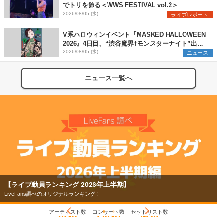
でトリを飾る＜WWS FESTIVAL vol.2＞
2026/08/05 (水)
ライブレポート
V系ハロウィンイベント『MASKED HALLOWEEN
2026』4日目、“渋谷魔界†モンスターナイト”出演6
組を発表
2026/08/05 (水)
ニュース
ニュース一覧へ
【ライブ動員ランキング 2026年上半期】
LiveFans調べのオリジナルランキング！
アーティスト数
コンサート数
セットリスト数