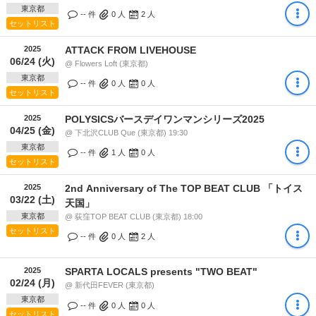
東京都
-- 件
0
人
2
人
セットリスト
2025
ATTACK FROM LIVEHOUSE
06/24 (火)
@ Flowers Loft (東京都)
東京都
-- 件
0
人
0
人
セットリスト
2025
POLYSICSバースデイワンマンシリーズ2025
04/25 (金)
@ 下北沢CLUB Que (東京都) 19:30
東京都
-- 件
1
人
0
人
セットリスト
2025
2nd Anniversary of The TOP BEAT CLUB 「トイス
03/22 (土)
天国」
東京都
@ 荻窪TOP BEAT CLUB (東京都) 18:00
セットリスト
-- 件
0
人
2
人
2025
SPARTA LOCALS presents "TWO BEAT"
02/24 (月)
@ 新代田FEVER (東京都)
東京都
-- 件
0
人
0
人
セットリスト