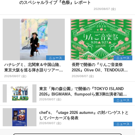
のスペシャルライブ『色祭』レポート
2026/08/07 (金)
ニュース
ニュース
ハナレグミ、北関東＆中国山陰、
長野で開催の『りんご音楽祭
東京大阪を巡る弾き語りツアー10
2026』Olive Oil、TENDOUJIら
月より開催決定
第11弾出演アーティスト（16組）
2026/08/07 (金)
2026/08/07 (金)
を発表
東京「海の森公園」で開催の『TOKYO ISLAND
2026』BIGMAMA、flumpoolら第3弾出演者7組を
発表 ワークショップ・アート出展者を募集
2026/08/07 (金)
ニュース
chef’s、『utage 2026 autumn』の対バンゲストと
してパーカーズを発表
2026/08/07 (金)
ニュース