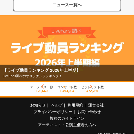
ニュース一覧へ
【ライブ動員ランキング 2026年上半期】
LiveFans調べのオリジナルランキング！
アーティスト数
コンサート数
セットリスト数
126,660
1,493,094
472,280
お知らせ
｜
ヘルプ
｜
利用規約
｜
運営会社
プライバシーポリシー
｜
お問い合わせ
投稿のガイドライン
アーティスト・公演主催者の方へ