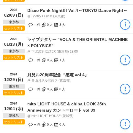
2025
Disco Punk Night!!! Vol.4～TOKYO Dance Night～
02/09 (日)
@ Spotify O-nest (東京都)
東京都
-- 件
0
人
3
人
セットリスト
2025
ライブナタリー "VOLA & THE ORIENTAL MACHINE
01/13 (月)
× POLYSICS"
東京都
@ 下北沢SHELTER (東京都) 19:00
セットリスト
-- 件
0
人
1
人
2024
月見ル20周年記念『感電 vol.4』
12/29 (日)
@ 青山月見ル君想フ (東京都)
東京都
-- 件
0
人
0
人
セットリスト
2024
mito LIGHT HOUSE & chiba LOOK 35th
12/04 (水)
Anniversary カントーロード vol.39
茨城県
@ mito LIGHT HOUSE (茨城県)
セットリスト
-- 件
0
人
0
人