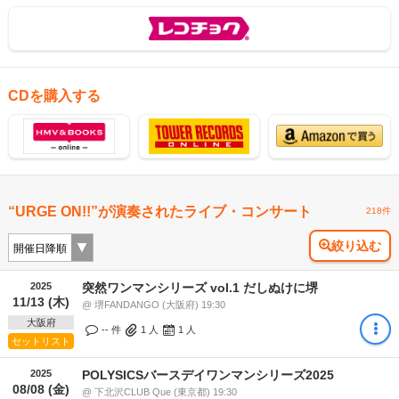
CDを購入する
“URGE ON!!”が演奏されたライブ・コンサート
218件
絞り込む
2025
突然ワンマンシリーズ vol.1 だしぬけに堺
11/13 (木)
@ 堺FANDANGO (大阪府) 19:30
大阪府
-- 件
1
人
1
人
セットリスト
2025
POLYSICSバースデイワンマンシリーズ2025
08/08 (金)
@ 下北沢CLUB Que (東京都) 19:30