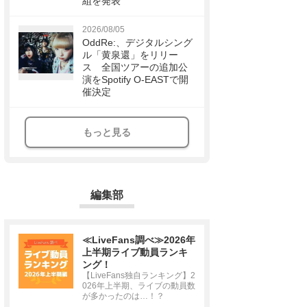
組を発表
2026/08/05
OddRe:、デジタルシング
ル「黄泉還」をリリー
ス 全国ツアーの追加公
演をSpotify O-EASTで開
催決定
もっと見る
編集部
≪LiveFans調べ≫2026年
上半期ライブ動員ランキ
ング！
【LiveFans独自ランキング】2
026年上半期、ライブの動員数
が多かったのは…！？