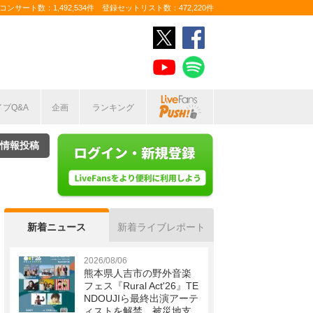
ンサート数：1,492,534件 登録セットリスト数：472,220件
イブQ&A
企画
ランキング
情報投稿
新着ニュース
新着ライブレポート
2026/08/06
熊本県人吉市の野外音楽
フェス『Rural Act'26』TE
NDOUJIら最終出演アーテ
ィストを解禁 被災地支