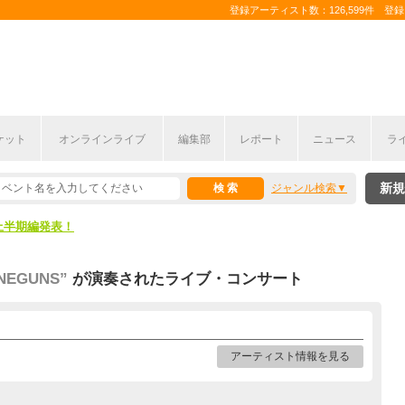
登録アーティスト数：126,599件 登録コ
ケット
オンラインライブ
編集部
レポート
ニュース
ラ
新規
ジャンル検索
ここから！
上半期編発表！
ここから！
INEGUNS”
が演奏されたライブ・コンサート
上半期編発表！
アーティスト情報を見る