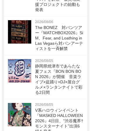
援プロジェクトの始動も
発表
2026/08/06
The BONEZ 対バンツア
ー『MATCHBOX2026』Si
M、Fear, and Loathing in
Las Vegasら対バンアーテ
ィストを一斉解禁
2026/08/05
静岡県焼津市であらたな
夏フェス『BON BON BO
N 2026』が開催 音楽ラ
イブ×盆踊り×DJ×屋台グ
ルメ×ランタンナイトで彩
る2日間
2026/08/05
V系ハロウィンイベント
『MASKED HALLOWEEN
2026』4日目、“渋谷魔界†
モンスターナイト”出演6