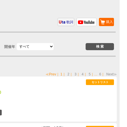
購入
歌詞
開催年
≪Prev
｜
1
｜
2
｜
3
｜
4
｜
5
｜…
6
｜
Next≫
セットリスト
)
1