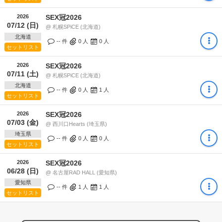
2026
SEX冠2026
07/12 (日)
@ 札幌SPiCE (北海道)
北海道
-- 件
0
人
0
人
セットリスト
2026
SEX冠2026
07/11 (土)
@ 札幌SPiCE (北海道)
北海道
-- 件
0
人
1
人
セットリスト
2026
SEX冠2026
07/03 (金)
@ 西川口Hearts (埼玉県)
埼玉県
-- 件
0
人
0
人
セットリスト
2026
SEX冠2026
06/28 (日)
@ 名古屋RAD HALL (愛知県)
愛知県
-- 件
1
人
1
人
セットリスト