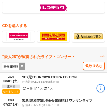
CDを購入する
“愛人28”が演奏されたライブ・コンサート
710件
絞り込む
2026
SEX冠TOUR 2026 EXTRA EDITION
08/01 (土)
@ 吉祥寺CLUB SEATA (東京都)
東京都
-- 件
0
人
0
人
セットリスト
2026
緊急!浦和突撃!埼玉会館前哨戦 ワンマンライブ
07/27 (月)
@ 浦和ナルシス (埼玉県) 19:30