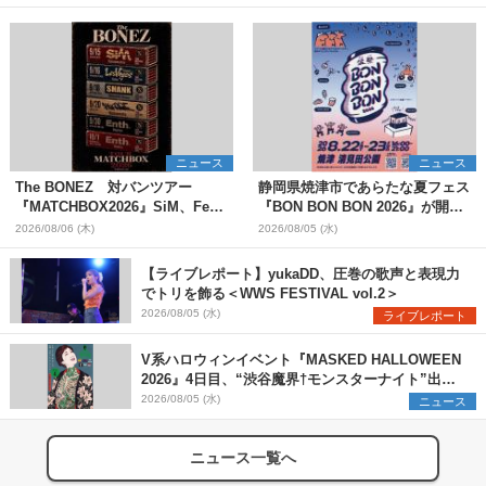
ニュース
ニュース
The BONEZ 対バンツアー
静岡県焼津市であらたな夏フェス
『MATCHBOX2026』SiM、Fear,
『BON BON BON 2026』が開
and Loathing in Las Vegasら対
催 音楽ライブ×盆踊り×DJ×屋台
2026/08/06 (木)
2026/08/05 (水)
バンアーティストを一斉解禁
グルメ×ランタンナイトで彩る2日
間
【ライブレポート】yukaDD、圧巻の歌声と表現力
でトリを飾る＜WWS FESTIVAL vol.2＞
2026/08/05 (水)
ライブレポート
V系ハロウィンイベント『MASKED HALLOWEEN
2026』4日目、“渋谷魔界†モンスターナイト”出演6
組を発表
2026/08/05 (水)
ニュース
ニュース一覧へ