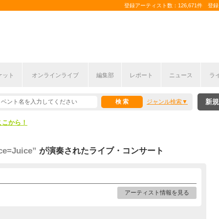
登録アーティスト数：126,671件 登録コ
ケット
オンラインライブ
編集部
レポート
ニュース
ラ
ここから！
新規
ジャンル検索
上半期編発表！
ここから！
上半期編発表！
ce=Juice”
が演奏されたライブ・コンサート
アーティスト情報を見る