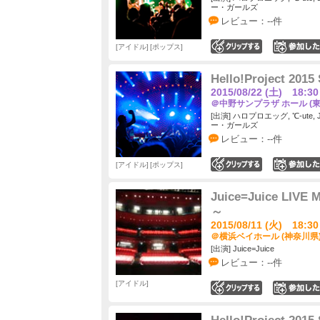
ー・ガールズ
レビュー：--件
アイドル
ポップス
0
Hello!Project 2
2015/08/22 (土) 18:30
＠中野サンプラザ ホール (東
[出演] ハロプロエッグ, ℃-ute,
ー・ガールズ
レビュー：--件
アイドル
ポップス
0
Juice=Juice LIVE
～
2015/08/11 (火) 18:30
＠横浜ベイホール (神奈川県
[出演] Juice=Juice
レビュー：--件
アイドル
0