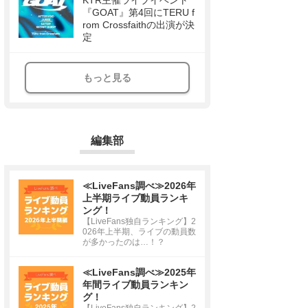
KTR主催ライブイベント
『GOAT』第4回にTERU f
rom Crossfaithの出演が決
定
もっと見る
編集部
≪LiveFans調べ≫2026年
上半期ライブ動員ランキ
ング！
【LiveFans独自ランキング】2
026年上半期、ライブの動員数
が多かったのは…！？
≪LiveFans調べ≫2025年
年間ライブ動員ランキン
グ！
【LiveFans独自ランキング】2