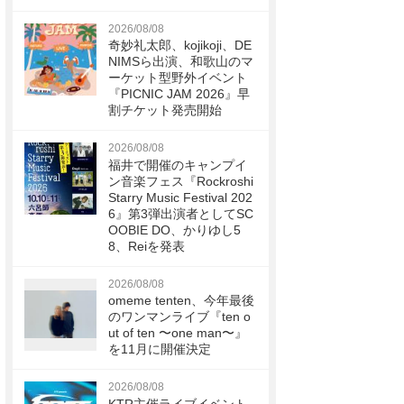
2026/08/08
奇妙礼太郎、kojikoji、DE
NIMSら出演、和歌山のマ
ーケット型野外イベント
『PICNIC JAM 2026』早
割チケット発売開始
2026/08/08
福井で開催のキャンプイ
ン音楽フェス『Rockroshi
Starry Music Festival 202
6』第3弾出演者としてSC
OOBIE DO、かりゆし5
8、Reiを発表
2026/08/08
omeme tenten、今年最後
のワンマンライブ『ten o
ut of ten 〜one man〜』
を11月に開催決定
2026/08/08