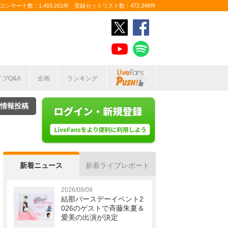
ンサート数：1,493,261件 登録セットリスト数：472,348件
イブQ&A
企画
ランキング
情報投稿
新着ニュース
新着ライブレポート
2026/08/08
結那バースデーイベント2
026のゲストで斉藤朱夏＆
愛美の出演が決定