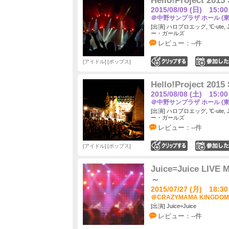
Hello!Project 2
2015/08/09 (日) 15:00
＠中野サンプラザ ホール (東
[出演] ハロプロエッグ, ℃-ute,
ー・ガールズ
レビュー：--件
アイドル
ポップス
0
Hello!Project 2
2015/08/08 (土) 15:00
＠中野サンプラザ ホール (東
[出演] ハロプロエッグ, ℃-ute,
ー・ガールズ
レビュー：--件
アイドル
ポップス
0
Juice=Juice LIVE
～
2015/07/27 (月) 18:30
＠CRAZYMAMA KINGDOM
[出演] Juice=Juice
レビュー：--件