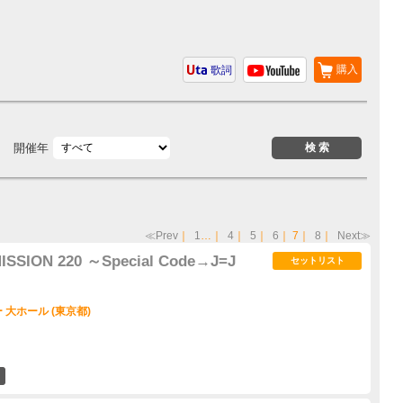
購入
歌詞
開催年
≪Prev
｜
1
…｜
4
｜
5
｜
6
｜
7
｜
8
｜
Next≫
 MISSION 220 ～Special Code→J=J
セットリスト
大ホール (東京都)
1