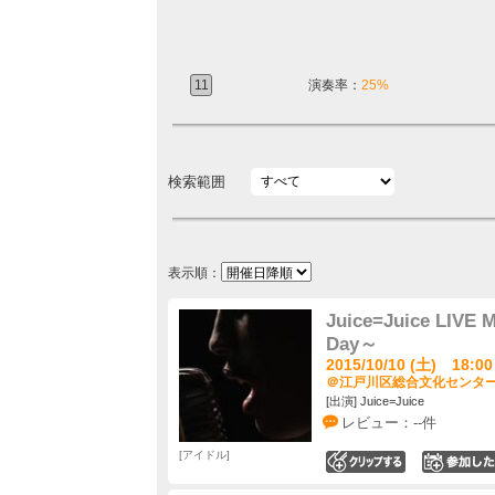
11
演奏率：
25%
検索範囲
表示順：
Juice=Juice LIVE
Day～
2015/10/10 (土) 18:00
＠江戸川区総合文化センター 
[出演] Juice=Juice
レビュー：--件
アイドル
0