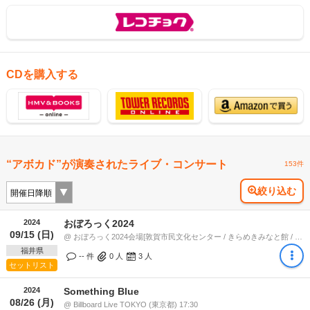
CDを購入する
“アボカド”が演奏されたライブ・コンサート
153件
絞り込む
2024
おぼろっく2024
09/15 (日)
@ おぼろっく2024会場[敦賀市民文化センター / きらめきみなと館 / 金ヶ崎緑地] (福井県) 15:45
福井県
-- 件
0
人
3
人
セットリスト
2024
Something Blue
08/26 (月)
@ Billboard Live TOKYO (東京都) 17:30