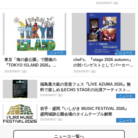
2026/08/07 (金)
ニュース
ニュース
東京「海の森公園」で開催の
chef’s、『utage 2026 autumn』
『TOKYO ISLAND 2026』
の対バンゲストとしてパーカーズ
BIGMAMA、flumpoolら第3弾出
を発表
2026/08/07 (金)
2026/08/07 (金)
演者7組を発表 ワークショッ
プ・アート出展者を募集
福島最大級の音楽フェス『LIVE AZUMA 2026』無
料で楽しめるECHO STAGEの出演アーティストを
発表
2026/08/07 (金)
ニュース
岩手・盛岡『いしがき MUSIC FESTIVAL 2026』
盛岡城跡公園会場のタイムテーブル解禁
2026/08/07 (金)
ニュース
ニュース一覧へ