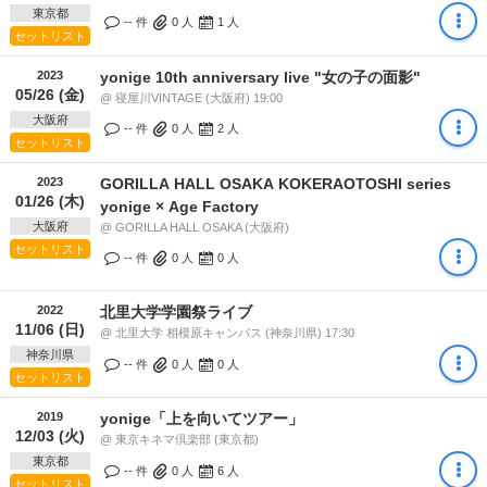
東京都
-- 件
0
人
1
人
セットリスト
2023
yonige 10th anniversary live "女の子の面影"
05/26 (金)
@ 寝屋川VINTAGE (大阪府) 19:00
大阪府
-- 件
0
人
2
人
セットリスト
2023
GORILLA HALL OSAKA KOKERAOTOSHI series
01/26 (木)
yonige × Age Factory
大阪府
@ GORILLA HALL OSAKA (大阪府)
セットリスト
-- 件
0
人
0
人
2022
北里大学学園祭ライブ
11/06 (日)
@ 北里大学 相模原キャンパス (神奈川県) 17:30
神奈川県
-- 件
0
人
0
人
セットリスト
2019
yonige「上を向いてツアー」
12/03 (火)
@ 東京キネマ倶楽部 (東京都)
東京都
-- 件
0
人
6
人
セットリスト