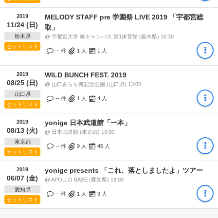
2019
MELODY STAFF pre 学園祭 LIVE 2019 「宇都宮総
11/24 (日)
取」
栃木県
@ 宇都宮大学 峰キャンパス 第1体育館 (栃木県) 16:30
セットリスト
-- 件
1
人
1
人
2019
WILD BUNCH FEST. 2019
08/25 (日)
@ 山口きらら博記念公園 (山口県) 13:00
山口県
-- 件
1
人
4
人
セットリスト
2019
yonige 日本武道館「一本」
08/13 (火)
@ 日本武道館 (東京都) 19:00
東京都
-- 件
9
人
45
人
セットリスト
2019
yonige presents 「これ、落としましたよ」ツアー
06/07 (金)
@ APOLLO BASE (愛知県) 19:00
愛知県
-- 件
1
人
3
人
セットリスト