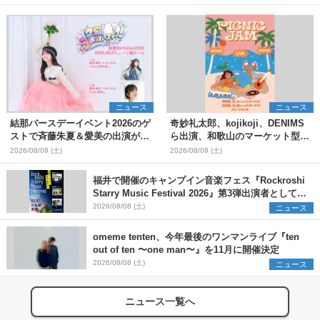
ニュース
ニュース
結那バースデーイベント2026のゲ
奇妙礼太郎、kojikoji、DENIMS
ストで斉藤朱夏＆愛美の出演が決
ら出演、和歌山のマーケット型野
定
外イベント『PICNIC JAM
2026/08/08 (土)
2026/08/08 (土)
2026』早割チケット発売開始
福井で開催のキャンプイン音楽フェス『Rockroshi
Starry Music Festival 2026』第3弾出演者として
SCOOBIE DO、かりゆし58、Reiを発表
2026/08/08 (土)
ニュース
omeme tenten、今年最後のワンマンライブ『ten
out of ten 〜one man〜』を11月に開催決定
2026/08/08 (土)
ニュース
ニュース一覧へ