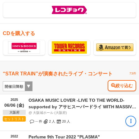
CDを購入する
“STAR TRAIN”が演奏されたライブ・コンサート
73件
絞り込む
2025
OSAKA MUSIC LOVER -LIVE TO THE WORLD-
06/06 (金)
supported by アサヒスーパードライ WITH MASSIVE
大阪府
BEATS OSAKA
@ 大阪城ホール (大阪府)
セットリスト
-- 件
2
人
20
人
2022
Perfume 9th Tour 2022 "PLASMA"