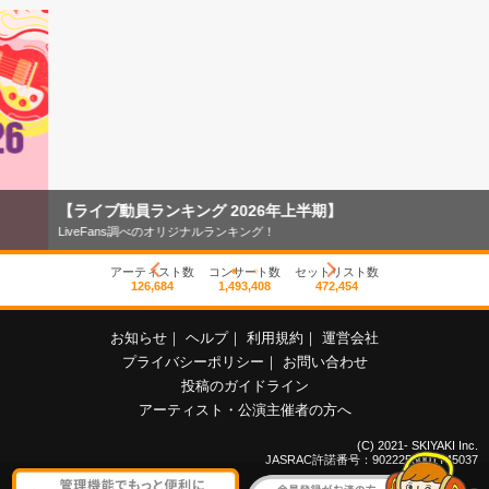
【ライブ動員ランキング 2026年上半期】
LiveFans調べのオリジナルランキング！
アーティスト数
コンサート数
セットリスト数
126,684
1,493,408
472,454
お知らせ
｜
ヘルプ
｜
利用規約
｜
運営会社
プライバシーポリシー
｜
お問い合わせ
投稿のガイドライン
アーティスト・公演主催者の方へ
(C) 2021- SKIYAKI Inc.
JASRAC許諾番号：9022255001Y45037