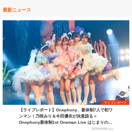
最新ニュース
ライブレポート
【ライブレポート】Onephony、新体制7人で初ワ
ンマン！乃咲みり＆今田優衣が決意語る＜
Onephony新体制1st Oneman Live はじまりの夏
＞
2026/08/08 (土)