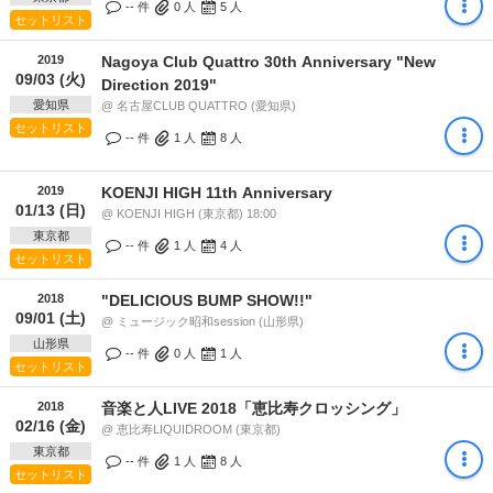
-- 件
0
人
5
人
セットリスト
2019
Nagoya Club Quattro 30th Anniversary "New
09/03 (火)
Direction 2019"
愛知県
@ 名古屋CLUB QUATTRO (愛知県)
セットリスト
-- 件
1
人
8
人
2019
KOENJI HIGH 11th Anniversary
01/13 (日)
@ KOENJI HIGH (東京都) 18:00
東京都
-- 件
1
人
4
人
セットリスト
2018
"DELICIOUS BUMP SHOW!!"
09/01 (土)
@ ミュージック昭和session (山形県)
山形県
-- 件
0
人
1
人
セットリスト
2018
音楽と人LIVE 2018「恵比寿クロッシング」
02/16 (金)
@ 恵比寿LIQUIDROOM (東京都)
東京都
-- 件
1
人
8
人
セットリスト