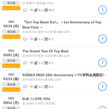
東京都
@ 豊洲PIT (東京都) 18:00
セットリスト
-- 件
8
人
34
人
2024
『Go! Top Beat! Go!』 ～1st Anniversary of Top
02/15 (木)
Beat Club ～
東京都
@ 荻窪TOP BEAT CLUB (東京都) 19:00
セットリスト
-- 件
1
人
6
人
2023
The Grand Year Of Top Beat
03/01 (水)
@ 荻窪TOP BEAT CLUB (東京都) 19:00
東京都
-- 件
1
人
4
人
セットリスト
2023
KOENJI HIGH 15th Anniversary < FC有料会員限定>
01/13 (金)
@ KOENJI HIGH (東京都) 19:00
東京都
-- 件
2
人
6
人
セットリスト
2022
B.M. I LOVE YOU
09/12 (月)
@ Spotify O-EAST (東京都)
東京都