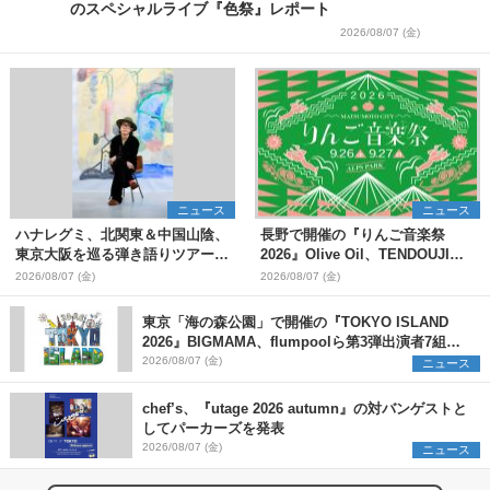
のスペシャルライブ『色祭』レポート
2026/08/07 (金)
ニュース
ニュース
ハナレグミ、北関東＆中国山陰、
長野で開催の『りんご音楽祭
東京大阪を巡る弾き語りツアー10
2026』Olive Oil、TENDOUJIら
月より開催決定
第11弾出演アーティスト（16組）
2026/08/07 (金)
2026/08/07 (金)
を発表
東京「海の森公園」で開催の『TOKYO ISLAND
2026』BIGMAMA、flumpoolら第3弾出演者7組を
発表 ワークショップ・アート出展者を募集
2026/08/07 (金)
ニュース
chef’s、『utage 2026 autumn』の対バンゲストと
してパーカーズを発表
2026/08/07 (金)
ニュース