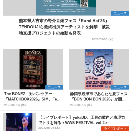
ニュース
熊本県人吉市の野外音楽フェス『Rural Act'26』
TENDOUJIら最終出演アーティストを解禁 被災
地支援プロジェクトの始動も発表
2026/08/06 (木)
ニュース
ニュース
The BONEZ 対バンツアー
静岡県焼津市であらたな夏フェス
『MATCHBOX2026』SiM、Fear,
『BON BON BON 2026』が開
and Loathing in Las Vegasら対
催 音楽ライブ×盆踊り×DJ×屋台
2026/08/06 (木)
2026/08/05 (水)
バンアーティストを一斉解禁
グルメ×ランタンナイトで彩る2日
間
【ライブレポート】yukaDD、圧巻の歌声と表現力
でトリを飾る＜WWS FESTIVAL vol.2＞
2026/08/05 (水)
ライブレポート