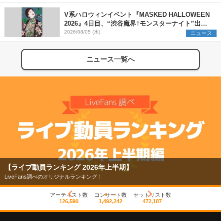
V系ハロウィンイベント『MASKED HALLOWEEN
2026』4日目、“渋谷魔界†モンスターナイト”出演6
組を発表
2026/08/05 (水)
ニュース
ニュース一覧へ
【ライブ動員ランキング 2026年上半期】
LiveFans調べのオリジナルランキング！
アーティスト数
コンサート数
セットリスト数
126,590
1,492,242
472,187