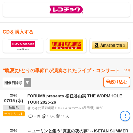
CDを購入する
“晩夏(ひとりの季節)”が演奏されたライブ・コンサート
54件
絞り込む
2026
FORUM8 presents 松任谷由実 THE WORMHOLE
07/15 (水)
TOUR 2025-26
秋田県
@ あきた芸術劇場ミルハス 大ホール (秋田県) 18:30
セットリスト
-- 件
10
人
11
人
2016
～ユーミンと集う"真夏の夜の夢"～ISETAN SUMMER