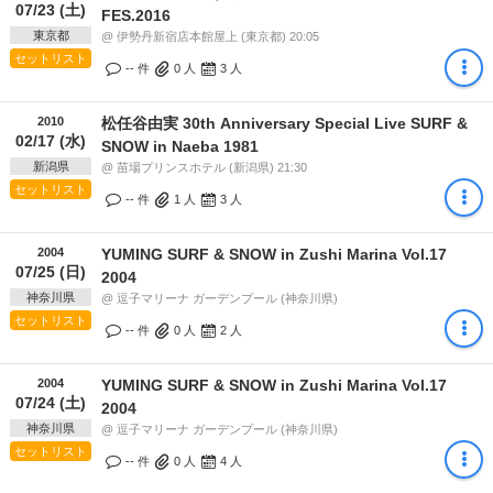
07/23 (土)
FES.2016
東京都
@ 伊勢丹新宿店本館屋上 (東京都) 20:05
セットリスト
-- 件
0
人
3
人
2010
松任谷由実 30th Anniversary Special Live SURF &
02/17 (水)
SNOW in Naeba 1981
新潟県
@ 苗場プリンスホテル (新潟県) 21:30
セットリスト
-- 件
1
人
3
人
2004
YUMING SURF & SNOW in Zushi Marina Vol.17
07/25 (日)
2004
神奈川県
@ 逗子マリーナ ガーデンプール (神奈川県)
セットリスト
-- 件
0
人
2
人
2004
YUMING SURF & SNOW in Zushi Marina Vol.17
07/24 (土)
2004
神奈川県
@ 逗子マリーナ ガーデンプール (神奈川県)
セットリスト
-- 件
0
人
4
人