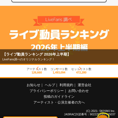
【ライブ動員ランキング 2026年上半期】
LiveFans調べのオリジナルランキング！
アーティスト数
コンサート数
セットリスト数
126,660
1,493,094
472,280
お知らせ
｜
ヘルプ
｜
利用規約
｜
運営会社
プライバシーポリシー
｜
お問い合わせ
投稿のガイドライン
アーティスト・公演主催者の方へ
(C) 2021- SKIYAKI Inc.
JASRAC許諾番号：9022255001Y45037