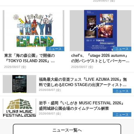
2026/08/07 (金)
ニュース
ニュース
東京「海の森公園」で開催の
chef’s、『utage 2026 autumn』
『TOKYO ISLAND 2026』
の対バンゲストとしてパーカーズ
BIGMAMA、flumpoolら第3弾出
を発表
2026/08/07 (金)
2026/08/07 (金)
演者7組を発表 ワークショッ
プ・アート出展者を募集
福島最大級の音楽フェス『LIVE AZUMA 2026』無
料で楽しめるECHO STAGEの出演アーティストを
発表
2026/08/07 (金)
ニュース
岩手・盛岡『いしがき MUSIC FESTIVAL 2026』
盛岡城跡公園会場のタイムテーブル解禁
2026/08/07 (金)
ニュース
ニュース一覧へ