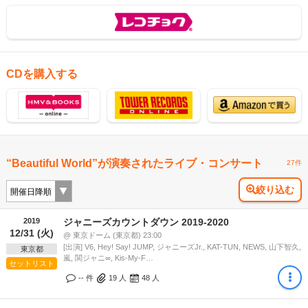
CDを購入する
“Beautiful World”が演奏されたライブ・コンサート
27件
絞り込む
2019
ジャニーズカウントダウン 2019-2020
12/31 (火)
@ 東京ドーム (東京都) 23:00
[出演] V6, Hey! Say! JUMP, ジャニーズJr., KAT-TUN, NEWS, 山下智久,
東京都
嵐, 関ジャニ∞, Kis-My-F…
セットリスト
-- 件
19
人
48
人