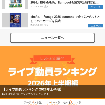
2026』BIGMAMA、flumpoolら第3弾出演者7組を
発表 ワークショップ・アート出展者を募集
2026/08/07 (金)
ニュース
chef’s、『utage 2026 autumn』の対バンゲストと
してパーカーズを発表
2026/08/07 (金)
ニュース
ニュース一覧へ
【ライブ動員ランキング 2026年上半期】
LiveFans調べのオリジナルランキング！
アーティスト数
コンサート数
セットリスト数