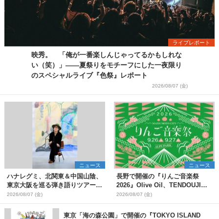
ライブレポート
映秀。 「俺が一番楽しんじゃってるかもしれな
い（笑）」――夏祭りをモチーフにした一夜限り
のスペシャルライブ『色祭』レポート
2026/08/07 (金)
ニュース
ニュース
ハナレグミ、北関東＆中国山陰、
長野で開催の『りんご音楽祭
東京大阪を巡る弾き語りツアー10
2026』Olive Oil、TENDOUJIら
月より開催決定
第11弾出演アーティスト（16組）
2026/08/07 (金)
2026/08/07 (金)
を発表
東京「海の森公園」で開催の『TOKYO ISLAND