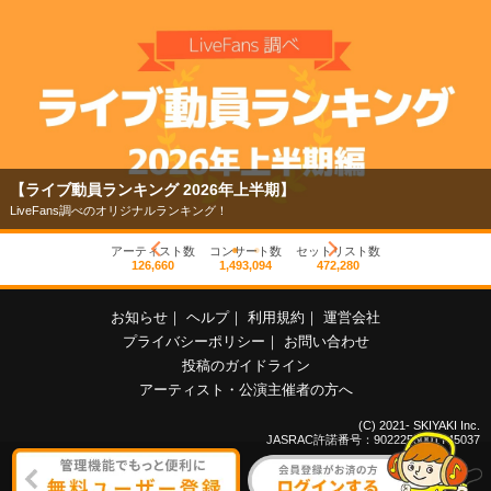
【ライブ動員ランキング 2026年上半期】
LiveFans調べのオリジナルランキング！
アーティスト数
コンサート数
セットリスト数
126,660
1,493,094
472,280
お知らせ
｜
ヘルプ
｜
利用規約
｜
運営会社
プライバシーポリシー
｜
お問い合わせ
投稿のガイドライン
アーティスト・公演主催者の方へ
(C) 2021- SKIYAKI Inc.
JASRAC許諾番号：9022255001Y45037