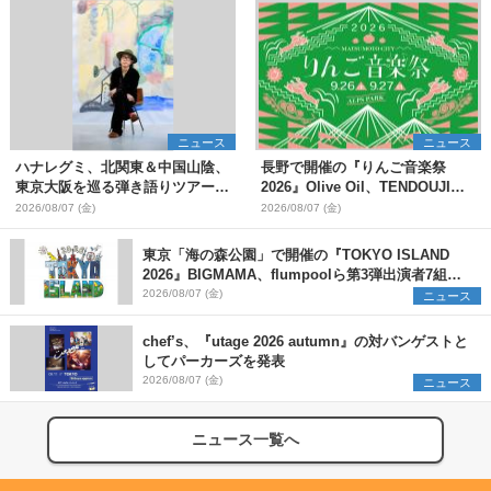
ニュース
ニュース
ハナレグミ、北関東＆中国山陰、
長野で開催の『りんご音楽祭
東京大阪を巡る弾き語りツアー10
2026』Olive Oil、TENDOUJIら
月より開催決定
第11弾出演アーティスト（16組）
2026/08/07 (金)
2026/08/07 (金)
を発表
東京「海の森公園」で開催の『TOKYO ISLAND
2026』BIGMAMA、flumpoolら第3弾出演者7組を
発表 ワークショップ・アート出展者を募集
2026/08/07 (金)
ニュース
chef’s、『utage 2026 autumn』の対バンゲストと
してパーカーズを発表
2026/08/07 (金)
ニュース
ニュース一覧へ