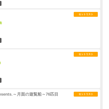
1
セットリスト
都)
0
セットリスト
)
0
a presents.～月面の遊覧船～76匹目
セットリスト