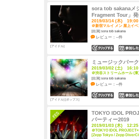
sora tob saka
Fragment Tou
2019/03/14 (木) 19:00
＠新宿マルイ メン 屋上イベ
[出演] sora tob sakana
レビュー：--件
アイドル
0
ミュージックパーク ～Gi
2019/03/02 (土) 16:10
＠渋谷ストリームホール (東
[出演] sora tob sakana
レビュー：--件
0
アイドル
ポップス
TOKYO IDOL P
パーティー2019
2019/01/03 (木) 12:25
＠TOKYO IDOL PROJ
[Zepp Tokyo / Zepp Di