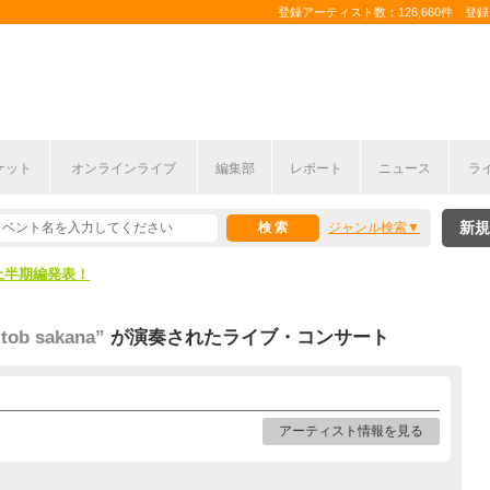
登録アーティスト数：126,660件 登録コ
ケット
オンラインライブ
編集部
レポート
ニュース
ラ
新規
ジャンル検索
ここから！
上半期編発表！
ここから！
b sakana”
が演奏されたライブ・コンサート
上半期編発表！
アーティスト情報を見る