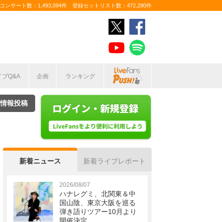
ンサート数：1,493,094件 登録セットリスト数：472,280件
イブQ&A
企画
ランキング
情報投稿
新着ニュース
新着ライブレポート
2026/08/07
ハナレグミ、北関東＆中
国山陰、東京大阪を巡る
弾き語りツアー10月より
開催決定