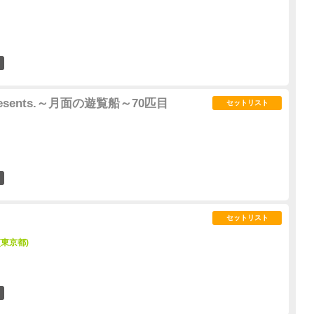
0
a presents.～月面の遊覧船～70匹目
セットリスト
0
セットリスト
 (東京都)
1