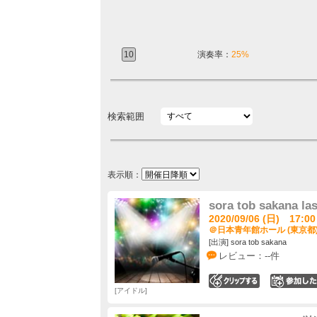
10
演奏率：
25%
検索範囲
表示順：
sora tob sakana l
2020/09/06 (日) 17:00
＠日本青年館ホール (東京都
[出演] sora tob sakana
レビュー：--件
0
アイドル