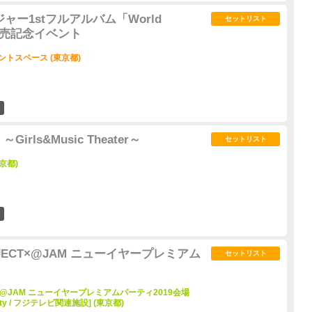
naメジャー1stフルアルバム「World
セットリスト
r」発売記念イベント
ントスペース (東京都)
0
rls&Music Theater～
セットリスト
京都)
0
ROJECT×@JAM ニューイヤープレミアム
セットリスト
ECT×@JAM ニューイヤープレミアムパーティ2019会場
verCity / フジテレビ関連施設] (東京都)