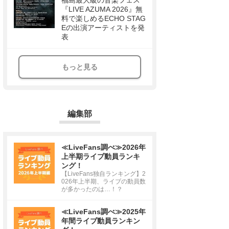
福島最大級の音楽フェス
『LIVE AZUMA 2026』無
料で楽しめるECHO STAG
Eの出演アーティストを発
表
もっと見る
編集部
≪LiveFans調べ≫2026年
上半期ライブ動員ランキ
ング！
【LiveFans独自ランキング】2
026年上半期、ライブの動員数
が多かったのは…！？
≪LiveFans調べ≫2025年
年間ライブ動員ランキン