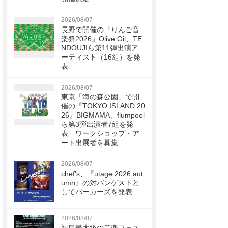
2026/08/07
長野で開催の『りんご音
楽祭2026』Olive Oil、TE
NDOUJIら第11弾出演ア
ーティスト（16組）を発
表
2026/08/07
東京「海の森公園」で開
催の『TOKYO ISLAND 20
26』BIGMAMA、flumpool
ら第3弾出演者7組を発
表 ワークショップ・ア
ート出展者を募集
2026/08/07
chef’s、『utage 2026 aut
umn』の対バンゲストと
してパーカーズを発表
2026/08/07