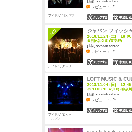
[出演] sora tob sakana
レビュー：--件
アイドル
ポップス
0
ジャパン フィッシ
2018/11/24 (土) 16:00
＠日比谷公園 (東京都)
[出演] sora tob sakana
レビュー：--件
0
アイドル
ロック
LOFT MUSIC & CU
2018/11/04 (日) 12:45
＠CLUB CITTA'川崎 (神奈川
[出演] sora tob sakana
レビュー：--件
0
アイドル
ロック
ポップス
sora tob sakana 