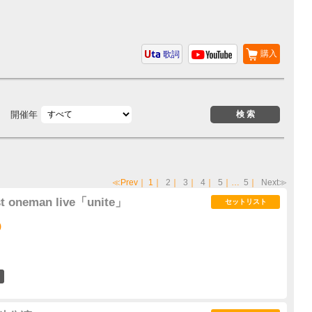
購入
歌詞
開催年
≪Prev
｜
1
｜
2
｜
3
｜
4
｜
5
｜…
5
｜
Next≫
ast oneman live「unite」
セットリスト
)
3