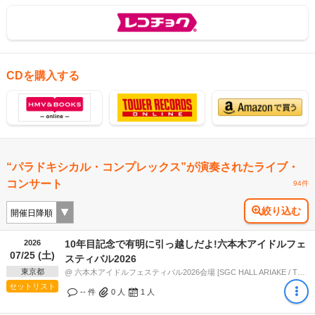
CDを購入する
“パラドキシカル・コンプレックス”が演奏されたライブ・
コンサート
94件
絞り込む
2026
10年目記念で有明に引っ越しだよ!六本木アイドルフェ
07/25 (土)
スティバル2026
東京都
@ 六本木アイドルフェスティバル2026会場 [SGC HALL ARIAKE / TFTホール500 / DREAM TERRACE / SGC HALL ARIAKE2階ロビー] (東京都) 15:40
セットリスト
-- 件
0
人
1
人