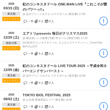
2026
虹のコンキスタドール ONE-MAN LIVE『これこそが愛
03/15 (日)
のパワーっ!!』
東京都
@ 品川プリンスホテル ステラボール (東京都) 17:00
セットリスト
-- 件
0
人
0
人
2025
エアトリpresents 毎日がクリスマス2025
12/20 (土)
@ 横浜赤レンガ倉庫1号館 3Fホール (神奈川県) 17:30
[出演] 虹のコンキスタドール, さよならステイチューン, ChumToto,
神奈川県
B≡FULLEST
セットリスト
-- 件
0
人
2
人
2025
虹のコンキスタドール LIVE TOUR 2025 ～平成令和ネ
12/05 (金)
バーエンドサンバースト～
東京都
@ 品川プリンスホテル ステラボール (東京都) 19:00
セットリスト
-- 件
0
人
0
人
2025
TOKYO IDOL FESTIVAL 2025
08/02 (土)
@ お台場 青海周辺エリア (東京都) 14:00
東京都
-- 件
0
人
1
人
セットリスト