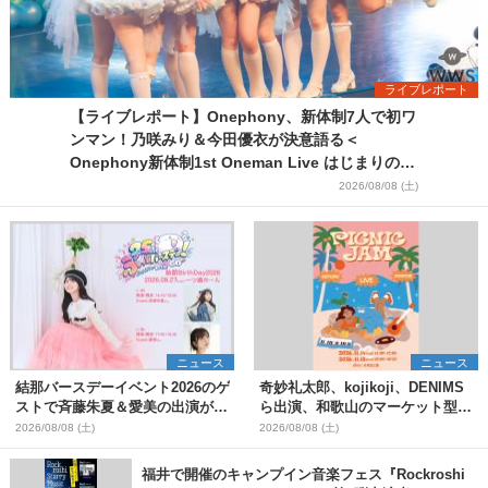
ライブレポート
【ライブレポート】Onephony、新体制7人で初ワ
ンマン！乃咲みり＆今田優衣が決意語る＜
Onephony新体制1st Oneman Live はじまりの夏
＞
2026/08/08 (土)
ニュース
ニュース
結那バースデーイベント2026のゲ
奇妙礼太郎、kojikoji、DENIMS
ストで斉藤朱夏＆愛美の出演が決
ら出演、和歌山のマーケット型野
定
外イベント『PICNIC JAM
2026/08/08 (土)
2026/08/08 (土)
2026』早割チケット発売開始
福井で開催のキャンプイン音楽フェス『Rockroshi