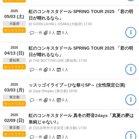
2025
虹のコンキスタドール SPRING TOUR 2025 「君の明
05/03 (土)
日が晴れるなら」
大阪府
@ GORILLA HALL OSAKA (大阪府) 17:00
セットリスト
-- 件
0
人
0
人
2025
虹のコンキスタドール SPRING TOUR 2025 「君の明
04/13 (日)
日が晴れるなら」
愛知県
@ THE BOTTOM LINE (愛知県) 17:00
セットリスト
-- 件
0
人
1
人
2025
ッスッゴイライブ～ひな祭りSP～ (女性限定公演)
03/03 (月)
@ Zepp Shinjuku (東京都) 18:05
東京都
-- 件
0
人
0
人
セットリスト
2025
虹のコンキスタドール 真冬の野音2days「真夏の夢は
02/09 (日)
単純じゃない!」
東京都
@ 日比谷野外大音楽堂 (東京都) 17:00
セットリスト
-- 件
1
人
2
人