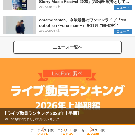
Starry Music Festival 2026』第3弾出演者として
SCOOBIE DO、かりゆし58、Reiを発表
2026/08/08 (土)
ニュース
omeme tenten、今年最後のワンマンライブ『ten
out of ten 〜one man〜』を11月に開催決定
2026/08/08 (土)
ニュース
ニュース一覧へ
【ライブ動員ランキング 2026年上半期】
LiveFans調べのオリジナルランキング！
アーティスト数
コンサート数
セットリスト数
126,686
1,493,451
472,488