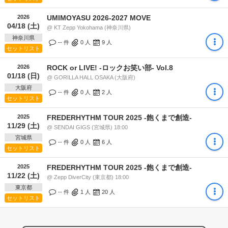
2026
UMIMOYASU 2026-2027 MOVE
04/18 (土)
@ KT Zepp Yokohama (神奈川県)
神奈川県
-- 件
0
人
9
人
セットリスト
2026
ROCK or LIVE! -ロックお笑い部- Vol.8
01/18 (日)
@ GORILLA HALL OSAKA (大阪府)
大阪府
-- 件
0
人
2
人
セットリスト
2025
FREDERHYTHM TOUR 2025 -飽くまで創造-
11/29 (土)
@ SENDAI GIGS (宮城県) 18:00
宮城県
-- 件
0
人
6
人
セットリスト
2025
FREDERHYTHM TOUR 2025 -飽くまで創造-
11/22 (土)
@ Zepp DiverCity (東京都) 18:00
東京都
-- 件
1
人
20
人
セットリスト