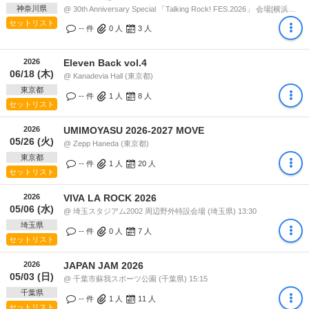
神奈川県
@ 30th Anniversary Special 「Talking Rock! FES.2026」 会場[横浜アリーナ / 新横浜NEW SIDE BEACH!!] (神奈川県) 12:30
セットリスト
-- 件
0
人
3
人
2026
Eleven Back vol.4
06/18 (木)
@ Kanadevia Hall (東京都)
東京都
-- 件
1
人
8
人
セットリスト
2026
UMIMOYASU 2026-2027 MOVE
05/26 (火)
@ Zepp Haneda (東京都)
東京都
-- 件
1
人
20
人
セットリスト
2026
VIVA LA ROCK 2026
05/06 (水)
@ 埼玉スタジアム2002 周辺野外特設会場 (埼玉県) 13:30
埼玉県
-- 件
0
人
7
人
セットリスト
2026
JAPAN JAM 2026
05/03 (日)
@ 千葉市蘇我スポーツ公園 (千葉県) 15:15
千葉県
-- 件
1
人
11
人
セットリスト