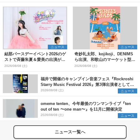
ニュース
ニュース
結那バースデーイベント2026のゲ
奇妙礼太郎、kojikoji、DENIMS
ストで斉藤朱夏＆愛美の出演が決
ら出演、和歌山のマーケット型野
定
外イベント『PICNIC JAM
2026/08/08 (土)
2026/08/08 (土)
2026』早割チケット発売開始
福井で開催のキャンプイン音楽フェス『Rockroshi
Starry Music Festival 2026』第3弾出演者として
SCOOBIE DO、かりゆし58、Reiを発表
2026/08/08 (土)
ニュース
omeme tenten、今年最後のワンマンライブ『ten
out of ten 〜one man〜』を11月に開催決定
2026/08/08 (土)
ニュース
ニュース一覧へ