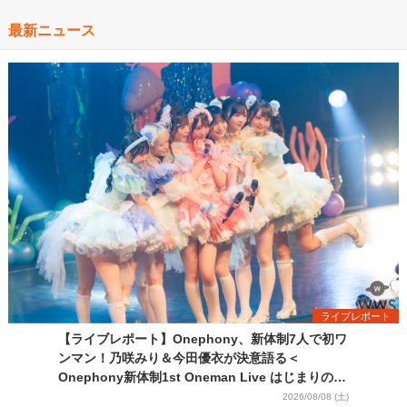
最新ニュース
ライブレポート
【ライブレポート】Onephony、新体制7人で初ワ
ンマン！乃咲みり＆今田優衣が決意語る＜
Onephony新体制1st Oneman Live はじまりの夏
＞
2026/08/08 (土)