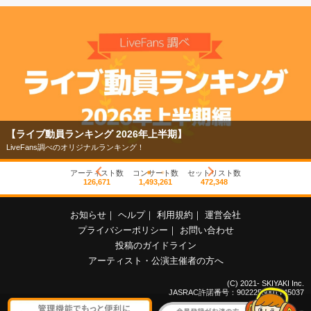
【ライブ動員ランキング 2026年上半期】
LiveFans調べのオリジナルランキング！
アーティスト数
コンサート数
セットリスト数
126,671
1,493,261
472,348
お知らせ
｜
ヘルプ
｜
利用規約
｜
運営会社
プライバシーポリシー
｜
お問い合わせ
投稿のガイドライン
アーティスト・公演主催者の方へ
(C) 2021- SKIYAKI Inc.
JASRAC許諾番号：9022255001Y45037