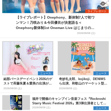
ライブレポート
【ライブレポート】Onephony、新体制7人で初ワ
ンマン！乃咲みり＆今田優衣が決意語る＜
Onephony新体制1st Oneman Live はじまりの夏
＞
2026/08/08 (土)
ニュース
ニュース
結那バースデーイベント2026のゲ
奇妙礼太郎、kojikoji、DENIMS
ストで斉藤朱夏＆愛美の出演が決
ら出演、和歌山のマーケット型野
定
外イベント『PICNIC JAM
2026/08/08 (土)
2026/08/08 (土)
2026』早割チケット発売開始
福井で開催のキャンプイン音楽フェス『Rockroshi
Starry Music Festival 2026』第3弾出演者として
SCOOBIE DO、かりゆし58、Reiを発表
2026/08/08 (土)
ニュース