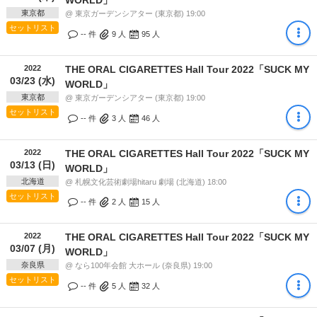
東京都
@ 東京ガーデンシアター (東京都) 19:00
セットリスト
-- 件
9
人
95
人
2022
THE ORAL CIGARETTES Hall Tour 2022「SUCK MY
03/23 (水)
WORLD」
東京都
@ 東京ガーデンシアター (東京都) 19:00
セットリスト
-- 件
3
人
46
人
2022
THE ORAL CIGARETTES Hall Tour 2022「SUCK MY
03/13 (日)
WORLD」
北海道
@ 札幌文化芸術劇場hitaru 劇場 (北海道) 18:00
セットリスト
-- 件
2
人
15
人
2022
THE ORAL CIGARETTES Hall Tour 2022「SUCK MY
03/07 (月)
WORLD」
奈良県
@ なら100年会館 大ホール (奈良県) 19:00
セットリスト
-- 件
5
人
32
人