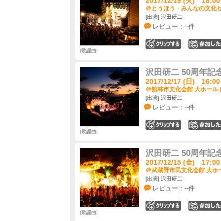
2017/12/19 (火) 18:00
＠とうほう・みんなの文化セン
[出演] 沢田研二
レビュー：--件
0
歌謡曲
沢田研二 50周年記念LI
2017/12/17 (日) 16:00
＠館林市文化会館 大ホール 
[出演] 沢田研二
レビュー：--件
0
歌謡曲
沢田研二 50周年記念LI
2017/12/15 (金) 17:00
＠武蔵野市民文化会館 大ホー
[出演] 沢田研二
レビュー：--件
0
歌謡曲