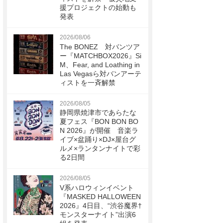
援プロジェクトの始動も
発表
2026/08/06
The BONEZ 対バンツア
ー『MATCHBOX2026』Si
M、Fear, and Loathing in
Las Vegasら対バンアーテ
ィストを一斉解禁
2026/08/05
静岡県焼津市であらたな
夏フェス『BON BON BO
N 2026』が開催 音楽ラ
イブ×盆踊り×DJ×屋台グ
ルメ×ランタンナイトで彩
る2日間
2026/08/05
V系ハロウィンイベント
『MASKED HALLOWEEN
2026』4日目、“渋谷魔界†
モンスターナイト”出演6