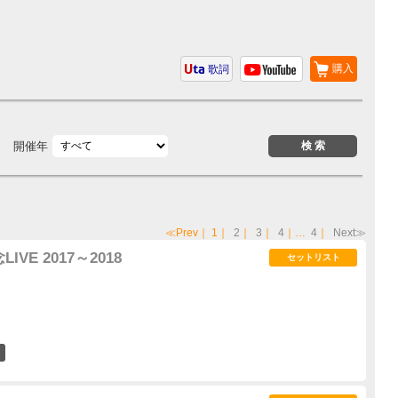
購入
歌詞
開催年
≪Prev
｜
1
｜
2
｜
3
｜
4
｜…
4
｜
Next≫
VE 2017～2018
セットリスト
5