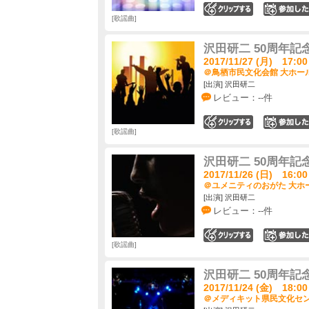
0
歌謡曲
沢田研二 50周年記念LI
2017/11/27 (月) 17:00
＠鳥栖市民文化会館 大ホール
[出演] 沢田研二
レビュー：--件
0
歌謡曲
沢田研二 50周年記念LI
2017/11/26 (日) 16:00
＠ユメニティのおがた 大ホー
[出演] 沢田研二
レビュー：--件
0
歌謡曲
沢田研二 50周年記念LI
2017/11/24 (金) 18:00
＠メディキット県民文化センタ