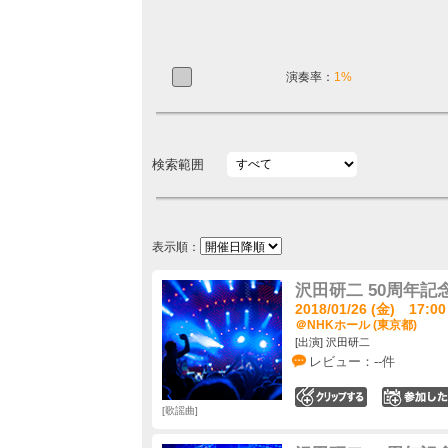
演奏率：
1%
検索範囲
表示順：
沢田研二 50周年記念LI
2018/01/26 (金) 17:00
＠NHKホール (東京都)
[出演] 沢田研二
レビュー：--件
0
歌謡曲