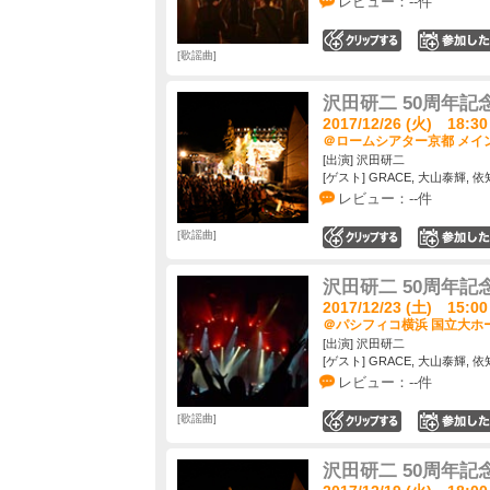
レビュー：--件
0
歌謡曲
沢田研二 50周年記念LI
2017/12/26 (火) 18:30
＠ロームシアター京都 メイン
[出演] 沢田研二
[ゲスト] GRACE, 大山泰輝,
レビュー：--件
歌謡曲
0
沢田研二 50周年記念LI
2017/12/23 (土) 15:00
＠パシフィコ横浜 国立大ホー
[出演] 沢田研二
[ゲスト] GRACE, 大山泰輝,
レビュー：--件
歌謡曲
0
沢田研二 50周年記念LI