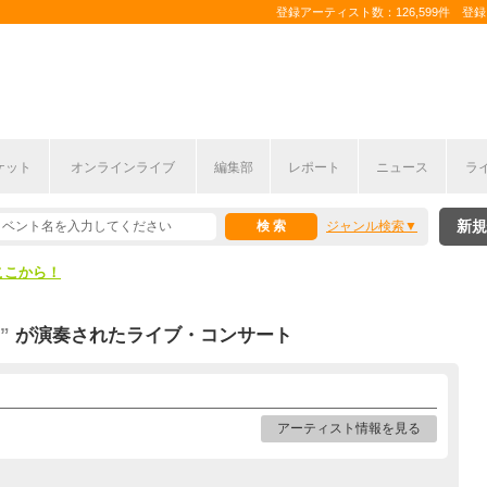
登録アーティスト数：126,599件 登録コ
ケット
オンラインライブ
編集部
レポート
ニュース
ラ
ここから！
新規
ジャンル検索
上半期編発表！
ここから！
上半期編発表！
”
が演奏されたライブ・コンサート
アーティスト情報を見る