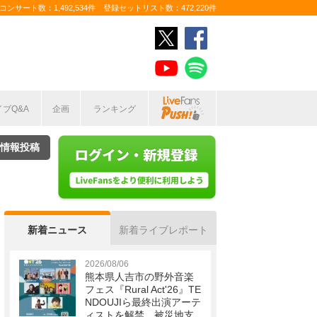
ンサート数：1,492,534件 登録セットリスト数：472,220件
イブQ&A
企画
ランキング
情報投稿
新着ニュース
新着ライブレポート
2026/08/06
熊本県人吉市の野外音楽
フェス『Rural Act'26』TE
NDOUJIら最終出演アーテ
ィストを解禁 被災地支