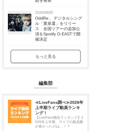
組を発表
2026/08/05
OddRe:、デジタルシング
ル「黄泉還」をリリー
ス 全国ツアーの追加公
演をSpotify O-EASTで開
催決定
もっと見る
編集部
≪LiveFans調べ≫2026年
上半期ライブ動員ランキ
ング！
【LiveFans独自ランキング】2
026年上半期、ライブの動員数
が多かったのは…！？