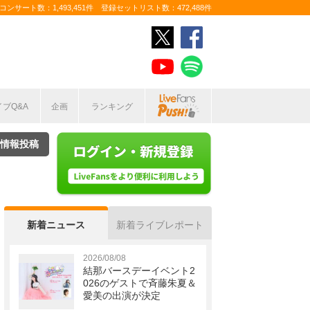
ンサート数：1,493,451件 登録セットリスト数：472,488件
イブQ&A
企画
ランキング
情報投稿
新着ニュース
新着ライブレポート
2026/08/08
結那バースデーイベント2
026のゲストで斉藤朱夏＆
愛美の出演が決定