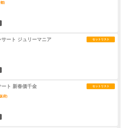
都)
0
ンサート ジュリーマニア
セットリスト
0
サート 新春価千金
セットリスト
阪府)
0