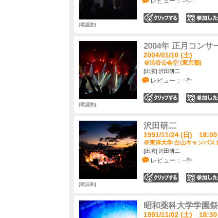
レビュー：--件
0
歌謡曲
2004年 正月コン
2004/01/10 (土)
＠渋谷公会堂 (東京都)
[出演] 沢田研二
レビュー：--件
0
歌謡曲
沢田研二
1991/11/24 (日) 18:00
＠東洋大学 白山キャンパス 
[出演] 沢田研二
レビュー：--件
0
歌謡曲
昭和薬科大学学園祭
1991/11/02 (土) 18:30