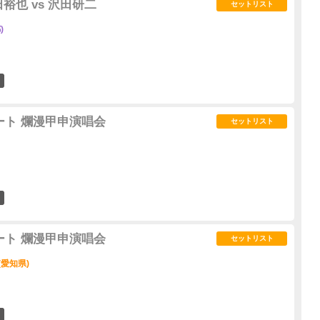
裕也 vs 沢田研二
セットリスト
)
0
サート 爛漫甲申演唱会
セットリスト
0
サート 爛漫甲申演唱会
セットリスト
(愛知県)
0