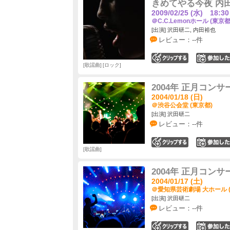
きめてやる今夜 内田
2009/02/25 (水) 18:30
＠C.C.Lemonホール (東京都
[出演] 沢田研二, 内田裕也
レビュー：--件
0
歌謡曲
ロック
2004年 正月コン
2004/01/18 (日)
＠渋谷公会堂 (東京都)
[出演] 沢田研二
レビュー：--件
0
歌謡曲
2004年 正月コン
2004/01/17 (土)
＠愛知県芸術劇場 大ホール 
[出演] 沢田研二
レビュー：--件
0