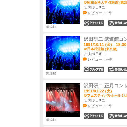
＠昭和薬科大学 体育館 (東京
[出演] 沢田研二
レビュー：--件
0
歌謡曲
沢田研二 武道館コ
1991/10/11 (金) 18:30
＠日本武道館 (東京都)
[出演] 沢田研二
レビュー：--件
0
歌謡曲
沢田研二 正月コン
1991/01/22 (火)
＠フェスティバルホール (大
[出演] 沢田研二
レビュー：--件
0
歌謡曲