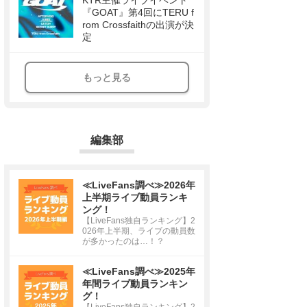
KTR主催ライブイベント
『GOAT』第4回にTERU f
rom Crossfaithの出演が決
定
もっと見る
編集部
≪LiveFans調べ≫2026年
上半期ライブ動員ランキ
ング！
【LiveFans独自ランキング】2
026年上半期、ライブの動員数
が多かったのは…！？
≪LiveFans調べ≫2025年
年間ライブ動員ランキン
グ！
【LiveFans独自ランキング】2