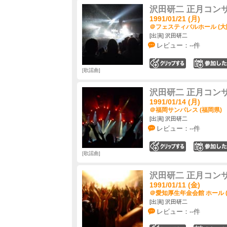
沢田研二 正月コン
1991/01/21 (月)
＠フェスティバルホール (大
[出演] 沢田研二
レビュー：--件
0
歌謡曲
沢田研二 正月コン
1991/01/14 (月)
＠福岡サンパレス (福岡県)
[出演] 沢田研二
レビュー：--件
0
歌謡曲
沢田研二 正月コン
1991/01/11 (金)
＠愛知厚生年金会館 ホール 
[出演] 沢田研二
レビュー：--件