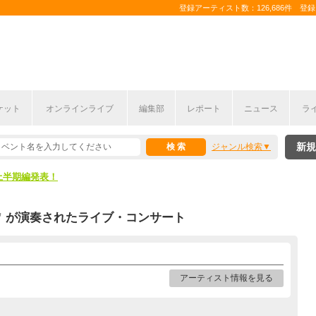
登録アーティスト数：126,686件 登録コ
ケット
オンラインライブ
編集部
レポート
ニュース
ラ
新規
ジャンル検索
ここから！
上半期編発表！
ここから！
”
が演奏されたライブ・コンサート
上半期編発表！
アーティスト情報を見る