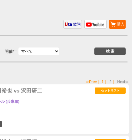
購入
歌詞
開催年
≪Prev
｜
1
｜
2
｜
Next≫
裕也 vs 沢田研二
セットリスト
 (兵庫県)
0