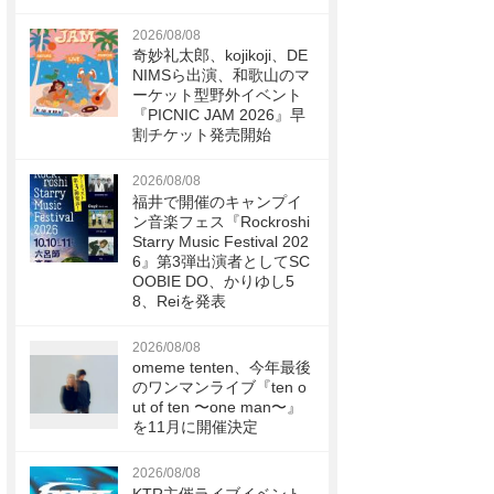
2026/08/08
奇妙礼太郎、kojikoji、DE
NIMSら出演、和歌山のマ
ーケット型野外イベント
『PICNIC JAM 2026』早
割チケット発売開始
2026/08/08
福井で開催のキャンプイ
ン音楽フェス『Rockroshi
Starry Music Festival 202
6』第3弾出演者としてSC
OOBIE DO、かりゆし5
8、Reiを発表
2026/08/08
omeme tenten、今年最後
のワンマンライブ『ten o
ut of ten 〜one man〜』
を11月に開催決定
2026/08/08