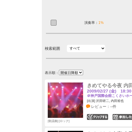
演奏率：
1%
検索範囲
表示順：
きめてやる今夜 内田
2009/02/27 (金) 18:30
＠神戸国際会館こくさいホール
[出演] 沢田研二, 内田裕也
レビュー：--件
0
歌謡曲
ロック