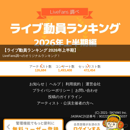
【ライブ動員ランキング 2026年上半期】
LiveFans調べのオリジナルランキング！
アーティスト数
コンサート数
セットリスト数
126,684
1,493,408
472,454
お知らせ
｜
ヘルプ
｜
利用規約
｜
運営会社
プライバシーポリシー
｜
お問い合わせ
投稿のガイドライン
アーティスト・公演主催者の方へ
(C) 2021- SKIYAKI Inc.
JASRAC許諾番号：9022255001Y45037