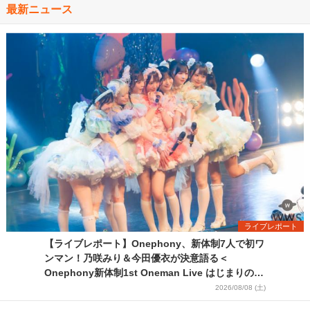
最新ニュース
ライブレポート
【ライブレポート】Onephony、新体制7人で初ワ
ンマン！乃咲みり＆今田優衣が決意語る＜
Onephony新体制1st Oneman Live はじまりの夏
＞
2026/08/08 (土)