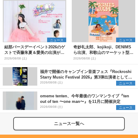
ニュース
ニュース
結那バースデーイベント2026のゲ
奇妙礼太郎、kojikoji、DENIMS
ストで斉藤朱夏＆愛美の出演が決
ら出演、和歌山のマーケット型野
定
外イベント『PICNIC JAM
2026/08/08 (土)
2026/08/08 (土)
2026』早割チケット発売開始
福井で開催のキャンプイン音楽フェス『Rockroshi
Starry Music Festival 2026』第3弾出演者として
SCOOBIE DO、かりゆし58、Reiを発表
2026/08/08 (土)
ニュース
omeme tenten、今年最後のワンマンライブ『ten
out of ten 〜one man〜』を11月に開催決定
2026/08/08 (土)
ニュース
ニュース一覧へ