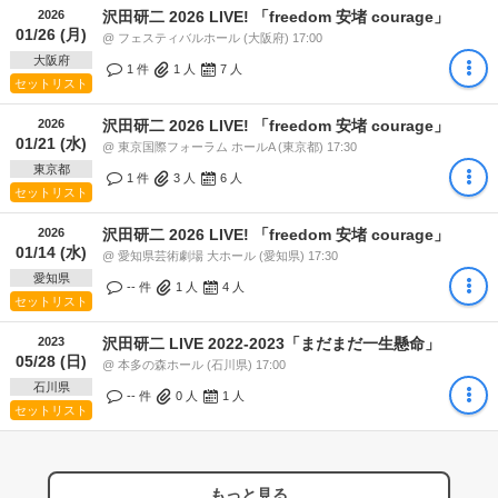
2026
沢田研二 2026 LIVE! 「freedom 安堵 courage」
01/26 (月)
@ フェスティバルホール (大阪府) 17:00
大阪府
1 件
1
人
7
人
セットリスト
2026
沢田研二 2026 LIVE! 「freedom 安堵 courage」
01/21 (水)
@ 東京国際フォーラム ホールA (東京都) 17:30
東京都
1 件
3
人
6
人
セットリスト
2026
沢田研二 2026 LIVE! 「freedom 安堵 courage」
01/14 (水)
@ 愛知県芸術劇場 大ホール (愛知県) 17:30
愛知県
-- 件
1
人
4
人
セットリスト
2023
沢田研二 LIVE 2022-2023「まだまだ一生懸命」
05/28 (日)
@ 本多の森ホール (石川県) 17:00
石川県
-- 件
0
人
1
人
セットリスト
もっと見る