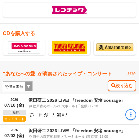
CDを購入する
“あなたへの愛”が演奏されたライブ・コンサート
283件
絞り込む
2026
沢田研二 2026 LIVE! 「freedom 安堵 courage」
07/10 (金)
@ 松戸森のホール21 大ホール (千葉県) 17:30
千葉県
-- 件
1
人
0
人
セットリスト
2026
沢田研二 2026 LIVE! 「freedom 安堵 courage」
07/03 (金)
@ 府中の森芸術劇場 どりーむホール (東京都) 18:00