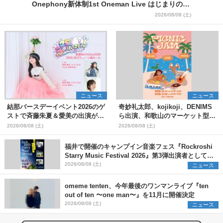
Onephony新体制1st Oneman Live はじまりの夏
＞
2026/08/08 (土)
ニュース
ニュース
結那バースデーイベント2026のゲ
奇妙礼太郎、kojikoji、DENIMS
ストで斉藤朱夏＆愛美の出演が決
ら出演、和歌山のマーケット型野
定
外イベント『PICNIC JAM
2026/08/08 (土)
2026/08/08 (土)
2026』早割チケット発売開始
福井で開催のキャンプイン音楽フェス『Rockroshi
Starry Music Festival 2026』第3弾出演者として
SCOOBIE DO、かりゆし58、Reiを発表
2026/08/08 (土)
ニュース
omeme tenten、今年最後のワンマンライブ『ten
out of ten 〜one man〜』を11月に開催決定
2026/08/08 (土)
ニュース