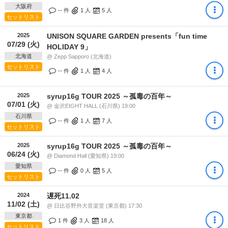
大阪府
-- 件
1
人
5
人
セットリスト
2025
UNISON SQUARE GARDEN presents「fun time
07/29 (火)
HOLIDAY 9」
北海道
@ Zepp Sapporo (北海道)
セットリスト
-- 件
1
人
4
人
2025
syrup16g TOUR 2025 ～孤毒の百年～
07/01 (火)
@ 金沢EIGHT HALL (石川県) 19:00
石川県
-- 件
1
人
7
人
セットリスト
2025
syrup16g TOUR 2025 ～孤毒の百年～
06/24 (火)
@ Diamond Hall (愛知県) 19:00
愛知県
-- 件
0
人
5
人
セットリスト
2024
遅死11.02
11/02 (土)
@ 日比谷野外大音楽堂 (東京都) 17:30
東京都
1 件
3
人
18
人
セットリスト