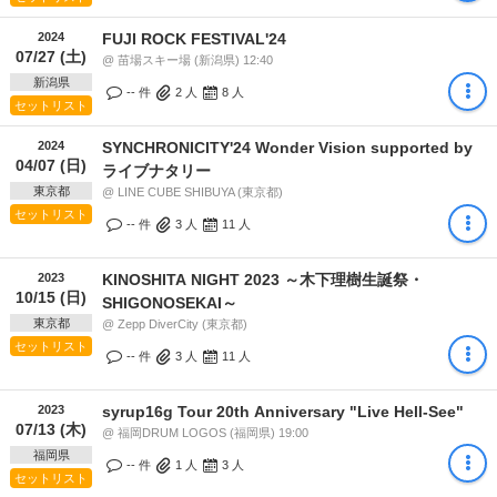
2024
FUJI ROCK FESTIVAL'24
07/27 (土)
@ 苗場スキー場 (新潟県) 12:40
新潟県
-- 件
2
人
8
人
セットリスト
2024
SYNCHRONICITY'24 Wonder Vision supported by
04/07 (日)
ライブナタリー
東京都
@ LINE CUBE SHIBUYA (東京都)
セットリスト
-- 件
3
人
11
人
2023
KINOSHITA NIGHT 2023 ～木下理樹生誕祭・
10/15 (日)
SHIGONOSEKAI～
東京都
@ Zepp DiverCity (東京都)
セットリスト
-- 件
3
人
11
人
2023
syrup16g Tour 20th Anniversary "Live Hell-See"
07/13 (木)
@ 福岡DRUM LOGOS (福岡県) 19:00
福岡県
-- 件
1
人
3
人
セットリスト