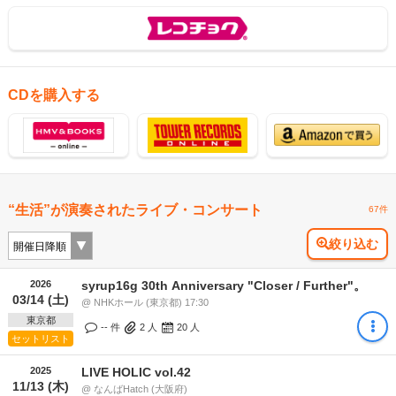
CDを購入する
“生活”が演奏されたライブ・コンサート
67件
絞り込む
2026
syrup16g 30th Anniversary "Closer / Further"。
03/14 (土)
@ NHKホール (東京都) 17:30
東京都
-- 件
2
人
20
人
セットリスト
2025
LIVE HOLIC vol.42
11/13 (木)
@ なんばHatch (大阪府)