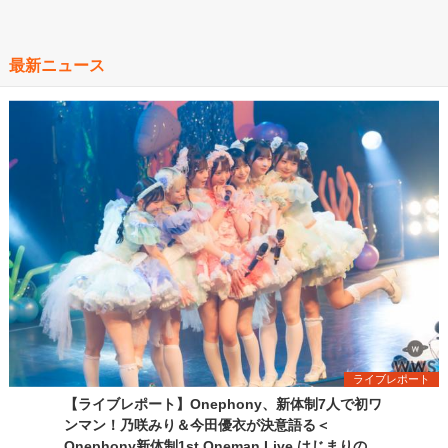
最新ニュース
ライブレポート
【ライブレポート】Onephony、新体制7人で初ワ
ンマン！乃咲みり＆今田優衣が決意語る＜
Onephony新体制1st Oneman Live はじまりの夏