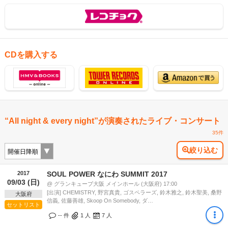
CDを購入する
“All night & every night”が演奏されたライブ・コンサート
35件
絞り込む
2017
SOUL POWER なにわ SUMMIT 2017
09/03 (日)
@ グランキューブ大阪 メインホール (大阪府) 17:00
[出演] CHEMISTRY, 野宮真貴, ゴスペラーズ, 鈴木雅之, 鈴木聖美, 桑野
大阪府
信義, 佐藤善雄, Skoop On Somebody, ダ…
セットリスト
-- 件
1
人
7
人