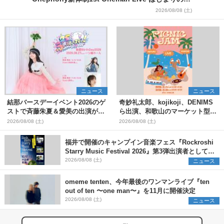
＞
2026/08/08 (土)
ニュース
ニュース
結那バースデーイベント2026のゲ
奇妙礼太郎、kojikoji、DENIMS
ストで斉藤朱夏＆愛美の出演が決
ら出演、和歌山のマーケット型野
定
外イベント『PICNIC JAM
2026/08/08 (土)
2026/08/08 (土)
2026』早割チケット発売開始
福井で開催のキャンプイン音楽フェス『Rockroshi
Starry Music Festival 2026』第3弾出演者として
SCOOBIE DO、かりゆし58、Reiを発表
2026/08/08 (土)
ニュース
omeme tenten、今年最後のワンマンライブ『ten
out of ten 〜one man〜』を11月に開催決定
2026/08/08 (土)
ニュース