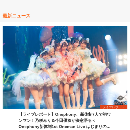
最新ニュース
ライブレポート
【ライブレポート】Onephony、新体制7人で初ワ
ンマン！乃咲みり＆今田優衣が決意語る＜
Onephony新体制1st Oneman Live はじまりの夏