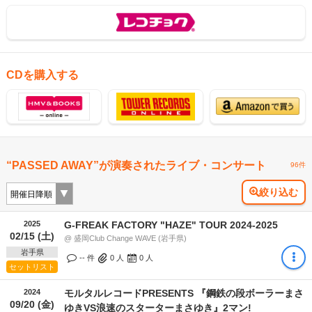
CDを購入する
“PASSED AWAY”が演奏されたライブ・コンサート
96件
絞り込む
2025
G-FREAK FACTORY "HAZE" TOUR 2024-2025
02/15 (土)
@ 盛岡Club Change WAVE (岩手県)
岩手県
-- 件
0
人
0
人
セットリスト
2024
モルタルレコードPRESENTS 『鋼鉄の段ボーラーまさ
09/20 (金)
ゆきVS浪速のスターターまさゆき』2マン!