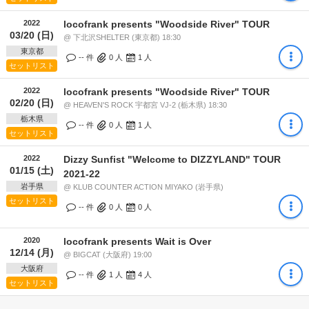
2022
locofrank presents "Woodside River" TOUR
03/20 (日)
@ 下北沢SHELTER (東京都) 18:30
東京都
-- 件
0
人
1
人
セットリスト
2022
locofrank presents "Woodside River" TOUR
02/20 (日)
@ HEAVEN'S ROCK 宇都宮 VJ-2 (栃木県) 18:30
栃木県
-- 件
0
人
1
人
セットリスト
2022
Dizzy Sunfist "Welcome to DIZZYLAND" TOUR
01/15 (土)
2021-22
岩手県
@ KLUB COUNTER ACTION MIYAKO (岩手県)
セットリスト
-- 件
0
人
0
人
2020
locofrank presents Wait is Over
12/14 (月)
@ BIGCAT (大阪府) 19:00
大阪府
-- 件
1
人
4
人
セットリスト