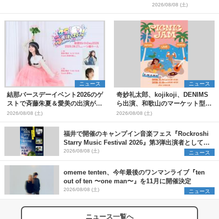
＞
2026/08/08 (土)
ニュース
ニュース
結那バースデーイベント2026のゲ
奇妙礼太郎、kojikoji、DENIMS
ストで斉藤朱夏＆愛美の出演が決
ら出演、和歌山のマーケット型野
定
外イベント『PICNIC JAM
2026/08/08 (土)
2026/08/08 (土)
2026』早割チケット発売開始
福井で開催のキャンプイン音楽フェス『Rockroshi
Starry Music Festival 2026』第3弾出演者として
SCOOBIE DO、かりゆし58、Reiを発表
2026/08/08 (土)
ニュース
omeme tenten、今年最後のワンマンライブ『ten
out of ten 〜one man〜』を11月に開催決定
2026/08/08 (土)
ニュース
ニュース一覧へ