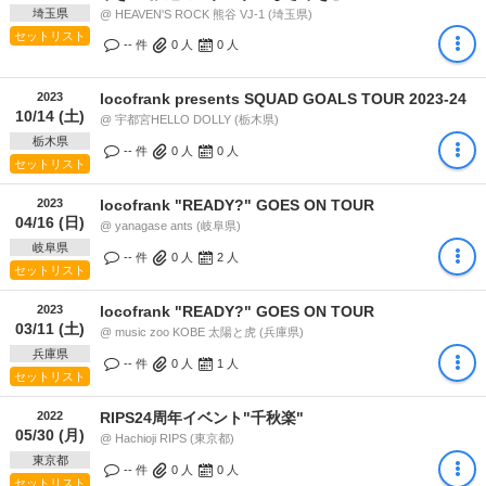
埼玉県
@ HEAVEN'S ROCK 熊谷 VJ-1 (埼玉県)
セットリスト
-- 件
0
人
0
人
2023
locofrank presents SQUAD GOALS TOUR 2023-24
10/14 (土)
@ 宇都宮HELLO DOLLY (栃木県)
栃木県
-- 件
0
人
0
人
セットリスト
2023
locofrank "READY?" GOES ON TOUR
04/16 (日)
@ yanagase ants (岐阜県)
岐阜県
-- 件
0
人
2
人
セットリスト
2023
locofrank "READY?" GOES ON TOUR
03/11 (土)
@ music zoo KOBE 太陽と虎 (兵庫県)
兵庫県
-- 件
0
人
1
人
セットリスト
2022
RIPS24周年イベント"千秋楽"
05/30 (月)
@ Hachioji RIPS (東京都)
東京都
-- 件
0
人
0
人
セットリスト