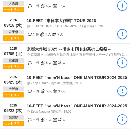
大阪府
-- 件
5
人
19
人
セットリスト
2026
10-FEET "東日本大作戦" TOUR 2026
03/18 (水)
@ KLUB COUNTER ACTION MIYAKO (岩手県) 18:30
岩手県
1 件
1
人
2
人
セットリスト
2025
京都大作戦 2025 ～暑さも⾬もお茶のこ祭祭～
07/05 (土)
@ 京都府立山城総合運動公園 太陽が丘特設野外ステージ (京都府) 18:40
京都府
-- 件
8
人
36
人
セットリスト
2025
10-FEET "helm'N bass" ONE-MAN TOUR 2024-2025
05/29 (木)
@ Zepp Osaka Bayside (大阪府) 19:00
大阪府
-- 件
5
人
33
人
セットリスト
2025
10-FEET "helm'N bass" ONE-MAN TOUR 2024-2025
05/22 (木)
@ Zepp Nagoya (愛知県) 19:00
愛知県
-- 件
4
人
17
人
セットリスト