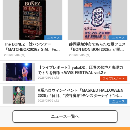
ニュース
ニュース
The BONEZ 対バンツアー
静岡県焼津市であらたな夏フェス
『MATCHBOX2026』SiM、Fear,
『BON BON BON 2026』が開
and Loathing in Las Vegasら対
催 音楽ライブ×盆踊り×DJ×屋台
2026/08/06 (木)
2026/08/05 (水)
バンアーティストを一斉解禁
グルメ×ランタンナイトで彩る2日
間
【ライブレポート】yukaDD、圧巻の歌声と表現力
でトリを飾る＜WWS FESTIVAL vol.2＞
2026/08/05 (水)
ライブレポート
V系ハロウィンイベント『MASKED HALLOWEEN
2026』4日目、“渋谷魔界†モンスターナイト”出演6
組を発表
2026/08/05 (水)
ニュース
ニュース一覧へ