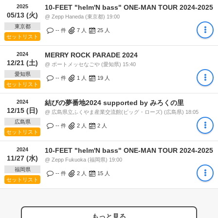
2025
10-FEET "helm'N bass" ONE-MAN TOUR 2024-2025
05/13 (火)
@ Zepp Haneda (東京都) 19:00
東京都
-- 件
7
人
25
人
セットリスト
2024
MERRY ROCK PARADE 2024
12/21 (土)
@ ポートメッセなごや (愛知県) 15:40
愛知県
-- 件
1
人
19
人
セットリスト
2024
結びの夢番地2024 supported by みろくの里
12/15 (日)
@ 広島県立ふくやま産業交流館(ビッグ・ローズ) (広島県) 18:05
広島県
-- 件
2
人
2
人
セットリスト
2024
10-FEET "helm'N bass" ONE-MAN TOUR 2024-2025
11/27 (水)
@ Zepp Fukuoka (福岡県) 19:00
福岡県
-- 件
2
人
15
人
セットリスト
もっと見る