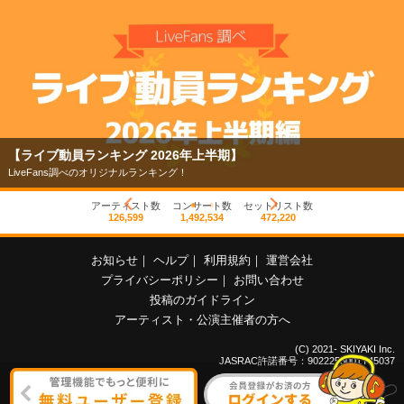
【ライブ動員ランキング 2026年上半期】
LiveFans調べのオリジナルランキング！
アーティスト数
コンサート数
セットリスト数
126,599
1,492,534
472,220
お知らせ
｜
ヘルプ
｜
利用規約
｜
運営会社
プライバシーポリシー
｜
お問い合わせ
投稿のガイドライン
アーティスト・公演主催者の方へ
(C) 2021- SKIYAKI Inc.
JASRAC許諾番号：9022255001Y45037