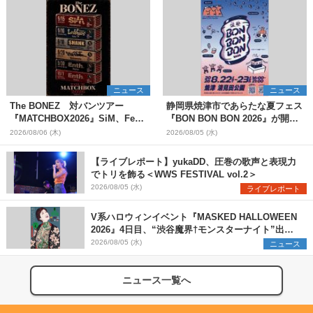
ニュース
ニュース
The BONEZ 対バンツアー
静岡県焼津市であらたな夏フェス
『MATCHBOX2026』SiM、Fear,
『BON BON BON 2026』が開
and Loathing in Las Vegasら対
催 音楽ライブ×盆踊り×DJ×屋台
2026/08/06 (木)
2026/08/05 (水)
バンアーティストを一斉解禁
グルメ×ランタンナイトで彩る2日
間
【ライブレポート】yukaDD、圧巻の歌声と表現力
でトリを飾る＜WWS FESTIVAL vol.2＞
2026/08/05 (水)
ライブレポート
V系ハロウィンイベント『MASKED HALLOWEEN
2026』4日目、“渋谷魔界†モンスターナイト”出演6
組を発表
2026/08/05 (水)
ニュース
ニュース一覧へ