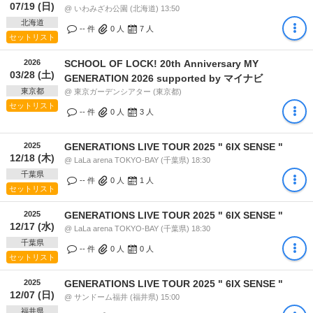
07/19 (日)
@ いわみざわ公園 (北海道) 13:50
北海道
-- 件
0
人
7
人
セットリスト
2026
SCHOOL OF LOCK! 20th Anniversary MY
03/28 (土)
GENERATION 2026 supported by マイナビ
東京都
@ 東京ガーデンシアター (東京都)
セットリスト
-- 件
0
人
3
人
2025
GENERATIONS LIVE TOUR 2025 " 6IX SENSE "
12/18 (木)
@ LaLa arena TOKYO-BAY (千葉県) 18:30
千葉県
-- 件
0
人
1
人
セットリスト
2025
GENERATIONS LIVE TOUR 2025 " 6IX SENSE "
12/17 (水)
@ LaLa arena TOKYO-BAY (千葉県) 18:30
千葉県
-- 件
0
人
0
人
セットリスト
2025
GENERATIONS LIVE TOUR 2025 " 6IX SENSE "
12/07 (日)
@ サンドーム福井 (福井県) 15:00
福井県