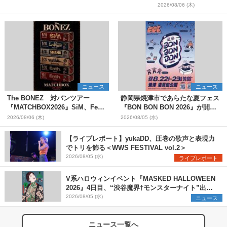
2026/08/06 (木)
ニュース
ニュース
The BONEZ 対バンツアー
静岡県焼津市であらたな夏フェス
『MATCHBOX2026』SiM、Fear,
『BON BON BON 2026』が開
and Loathing in Las Vegasら対
催 音楽ライブ×盆踊り×DJ×屋台
2026/08/06 (木)
2026/08/05 (水)
バンアーティストを一斉解禁
グルメ×ランタンナイトで彩る2日
間
【ライブレポート】yukaDD、圧巻の歌声と表現力
でトリを飾る＜WWS FESTIVAL vol.2＞
2026/08/05 (水)
ライブレポート
V系ハロウィンイベント『MASKED HALLOWEEN
2026』4日目、“渋谷魔界†モンスターナイト”出演6
組を発表
2026/08/05 (水)
ニュース
ニュース一覧へ