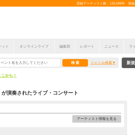
登録アーティスト数：126,599件 登録コ
ケット
オンラインライブ
編集部
レポート
ニュース
ラ
ここから！
新規
ジャンル検索
上半期編発表！
ここから！
上半期編発表！
が演奏されたライブ・コンサート
アーティスト情報を見る