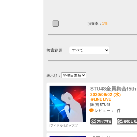
演奏率：
1%
検索範囲
表示順：
STU48全員集合!5
2020/09/02 (水)
＠LINE LIVE
[出演] STU48
レビュー：--件
0
アイドル
ポップス