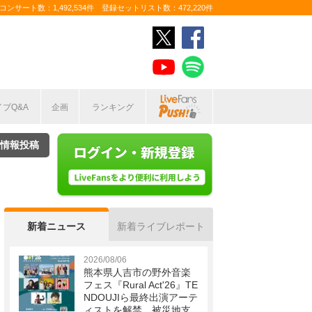
ンサート数：1,492,534件 登録セットリスト数：472,220件
イブQ&A
企画
ランキング
情報投稿
新着ニュース
新着ライブレポート
2026/08/06
熊本県人吉市の野外音楽
フェス『Rural Act'26』TE
NDOUJIら最終出演アーテ
ィストを解禁 被災地支