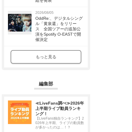
組を発表
2026/08/05
OddRe:、デジタルシング
ル「黄泉還」をリリー
ス 全国ツアーの追加公
演をSpotify O-EASTで開
催決定
もっと見る
編集部
≪LiveFans調べ≫2026年
上半期ライブ動員ランキ
ング！
【LiveFans独自ランキング】2
026年上半期、ライブの動員数
が多かったのは…！？