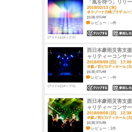
「風を待つ」リリー
2019/02/13 (水)
＠ラゾーナ川崎プラザ ルーフ
[出演] STU48
レビュー：--件
0
アイドル
ポップス
西日本豪雨災害支援活
ャリティーコンサー
2018/09/09 (日) 17:00
＠森ノ宮ピロティホール (大
[出演] STU48
レビュー：--件
アイドル
ポップス
0
西日本豪雨災害支援活
ャリティーコンサー
2018/09/09 (日) 12:30
＠森ノ宮ピロティホール (大
[出演] STU48
レビュー：1件