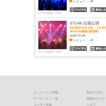
レビュー：--件
0
アイドル
ポップス
STU48 出張公演
2018/07/24 (火) 13:00
＠NGT48劇場 (新潟県)
[出演] STU48
レビュー：--件
0
アイドル
ポップス
セットリスト情報
初めての方
アーティスト一覧
投稿のガイド
ユーザー登録
ヘルプ