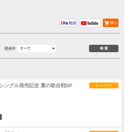
購入
歌詞
開催年
thシングル発売記念 夏の歌合戦SP
セットリスト
1