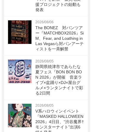
援プロジェクトの始動も
発表
2026/08/06
The BONEZ 対バンツア
ー『MATCHBOX2026』Si
M、Fear, and Loathing in
Las Vegasら対バンアーテ
ィストを一斉解禁
2026/08/05
静岡県焼津市であらたな
夏フェス『BON BON BO
N 2026』が開催 音楽ラ
イブ×盆踊り×DJ×屋台グ
ルメ×ランタンナイトで彩
る2日間
2026/08/05
V系ハロウィンイベント
『MASKED HALLOWEEN
2026』4日目、“渋谷魔界†
モンスターナイト”出演6