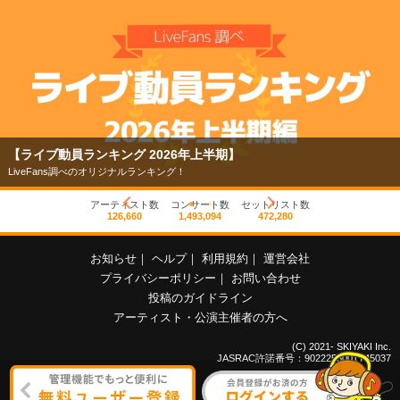
【ライブ動員ランキング 2026年上半期】
LiveFans調べのオリジナルランキング！
アーティスト数
コンサート数
セットリスト数
126,660
1,493,094
472,280
お知らせ
｜
ヘルプ
｜
利用規約
｜
運営会社
プライバシーポリシー
｜
お問い合わせ
投稿のガイドライン
アーティスト・公演主催者の方へ
(C) 2021- SKIYAKI Inc.
JASRAC許諾番号：9022255001Y45037