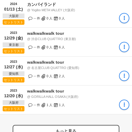
2024
カンパイランド
01/13 (土)
@ Yogibo META VALLEY (大阪府)
大阪府
-- 件
0
人
0
人
セットリスト
2023
walkwalkwalk tour
12/29 (金)
@ 渋谷CLUB QUATTRO (東京都)
東京都
-- 件
0
人
6
人
セットリスト
2023
walkwalkwalk tour
12/27 (水)
@ 名古屋CLUB QUATTRO (愛知県)
愛知県
-- 件
0
人
2
人
セットリスト
2023
walkwalkwalk tour
12/20 (水)
@ GORILLA HALL OSAKA (大阪府)
大阪府
-- 件
1
人
1
人
セットリスト
もっと見る