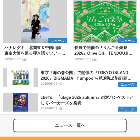
ニュース
ニュース
ハナレグミ、北関東＆中国山陰、
長野で開催の『りんご音楽祭
東京大阪を巡る弾き語りツアー10
2026』Olive Oil、TENDOUJIら
月より開催決定
第11弾出演アーティスト（16組）
2026/08/07 (金)
2026/08/07 (金)
を発表
東京「海の森公園」で開催の『TOKYO ISLAND
2026』BIGMAMA、flumpoolら第3弾出演者7組を
発表 ワークショップ・アート出展者を募集
2026/08/07 (金)
ニュース
chef’s、『utage 2026 autumn』の対バンゲストと
してパーカーズを発表
2026/08/07 (金)
ニュース
ニュース一覧へ