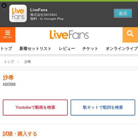
×
LiveFans
表示
株式会社SKIYAKI
無料 - In Google Play
MENU
トップ
新着セットリスト
レビュー
チケット
オンラインライブ
トップ
沙希
沙希
yonige
Youtubeで動画を検索
歌ネットで歌詞を検索
試聴・購入する