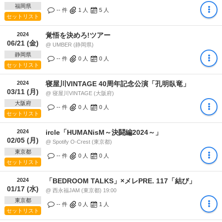
福岡県
-- 件
1
人
5
人
セットリスト
2024
覚悟を決めろ!ツアー
06/21 (金)
@ UMBER (静岡県)
静岡県
-- 件
0
人
0
人
セットリスト
2024
寝屋川VINTAGE 40周年記念公演「孔明臥竜」
03/11 (月)
@ 寝屋川VINTAGE (大阪府)
大阪府
-- 件
0
人
0
人
セットリスト
2024
ircle「HUMANisM～決闘編2024～」
02/05 (月)
@ Spotify O-Crest (東京都)
東京都
-- 件
0
人
0
人
セットリスト
2024
「BEDROOM TALKS」×メレPRE. 117「結び」
01/17 (水)
@ 西永福JAM (東京都) 19:00
東京都
-- 件
0
人
1
人
セットリスト