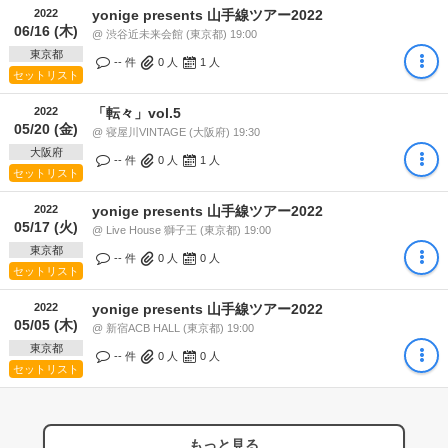
2022
yonige presents 山手線ツアー2022
06/16 (木)
@ 渋谷近未来会館 (東京都) 19:00
東京都
-- 件
0
人
1
人
セットリスト
2022
「転々」vol.5
05/20 (金)
@ 寝屋川VINTAGE (大阪府) 19:30
大阪府
-- 件
0
人
1
人
セットリスト
2022
yonige presents 山手線ツアー2022
05/17 (火)
@ Live House 獅子王 (東京都) 19:00
東京都
-- 件
0
人
0
人
セットリスト
2022
yonige presents 山手線ツアー2022
05/05 (木)
@ 新宿ACB HALL (東京都) 19:00
東京都
-- 件
0
人
0
人
セットリスト
もっと見る