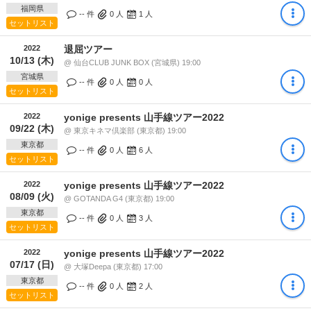
福岡県
-- 件
0
人
1
人
セットリスト
2022
退屈ツアー
10/13 (木)
@ 仙台CLUB JUNK BOX (宮城県) 19:00
宮城県
-- 件
0
人
0
人
セットリスト
2022
yonige presents 山手線ツアー2022
09/22 (木)
@ 東京キネマ倶楽部 (東京都) 19:00
東京都
-- 件
0
人
6
人
セットリスト
2022
yonige presents 山手線ツアー2022
08/09 (火)
@ GOTANDA G4 (東京都) 19:00
東京都
-- 件
0
人
3
人
セットリスト
2022
yonige presents 山手線ツアー2022
07/17 (日)
@ 大塚Deepa (東京都) 17:00
東京都
-- 件
0
人
2
人
セットリスト