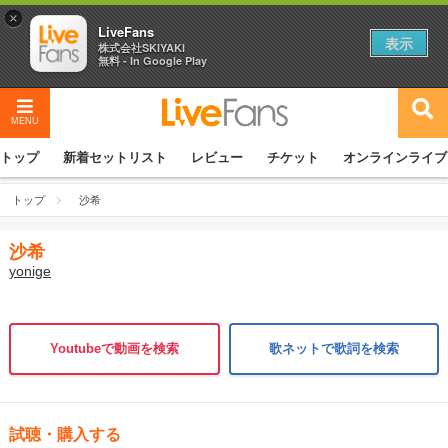
×
LiveFans
表示
株式会社SKIYAKI
無料 - In Google Play
MENU
トップ
新着セットリスト
レビュー
チケット
オンラインライブ
トップ
沙希
沙希
yonige
Youtubeで動画を検索
歌ネットで歌詞を検索
試聴・購入する