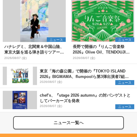
ニュース
ニュース
ハナレグミ、北関東＆中国山陰、
長野で開催の『りんご音楽祭
東京大阪を巡る弾き語りツアー10
2026』Olive Oil、TENDOUJIら
月より開催決定
第11弾出演アーティスト（16組）
2026/08/07 (金)
2026/08/07 (金)
を発表
東京「海の森公園」で開催の『TOKYO ISLAND
2026』BIGMAMA、flumpoolら第3弾出演者7組を
発表 ワークショップ・アート出展者を募集
2026/08/07 (金)
ニュース
chef’s、『utage 2026 autumn』の対バンゲストと
してパーカーズを発表
2026/08/07 (金)
ニュース
ニュース一覧へ