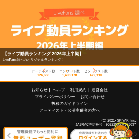
【ライブ動員ランキング 2026年上半期】
LiveFans調べのオリジナルランキング！
アーティスト数
コンサート数
セットリスト数
126,666
1,493,178
472,330
お知らせ
｜
ヘルプ
｜
利用規約
｜
運営会社
プライバシーポリシー
｜
お問い合わせ
投稿のガイドライン
アーティスト・公演主催者の方へ
(C) 2021- SKIYAKI Inc.
JASRAC許諾番号：9022255001Y45037