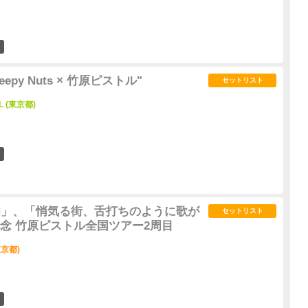
0
epy Nuts × 竹原ピストル"
セットリスト
L (東京都)
1
G ON」、「悄気る街、舌打ちのように歌が
セットリスト
念 竹原ピストル全国ツアー2周目
京都)
5