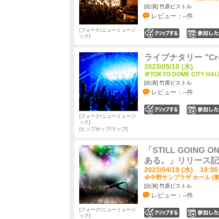
[出演] 竹原ピストル
レビュー：--件
フォーク/ニューミュージ
0
ック
ライブナタリー "Cre
2023/05/10 (水)
＠TOKYO DOME CITY HAL
[出演] 竹原ピストル
レビュー：--件
0
フォーク/ニューミュージ
ック
ヒップホップ/ラップ
「STILL GOIN
ある。」リリース記
2023/04/19 (水) 19:00
＠中野サンプラザ ホール (東
[出演] 竹原ピストル
レビュー：--件
フォーク/ニューミュージ
0
ック