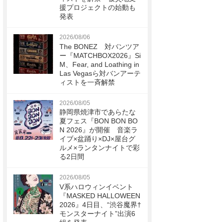
援プロジェクトの始動も
発表
2026/08/06
The BONEZ 対バンツア
ー『MATCHBOX2026』Si
M、Fear, and Loathing in
Las Vegasら対バンアーテ
ィストを一斉解禁
2026/08/05
静岡県焼津市であらたな
夏フェス『BON BON BO
N 2026』が開催 音楽ラ
イブ×盆踊り×DJ×屋台グ
ルメ×ランタンナイトで彩
る2日間
2026/08/05
V系ハロウィンイベント
『MASKED HALLOWEEN
2026』4日目、“渋谷魔界†
モンスターナイト”出演6