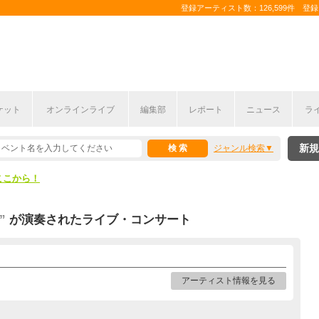
登録アーティスト数：126,599件 登録コ
ケット
オンラインライブ
編集部
レポート
ニュース
ラ
ここから！
新規
ジャンル検索
上半期編発表！
ここから！
上半期編発表！
”
が演奏されたライブ・コンサート
アーティスト情報を見る