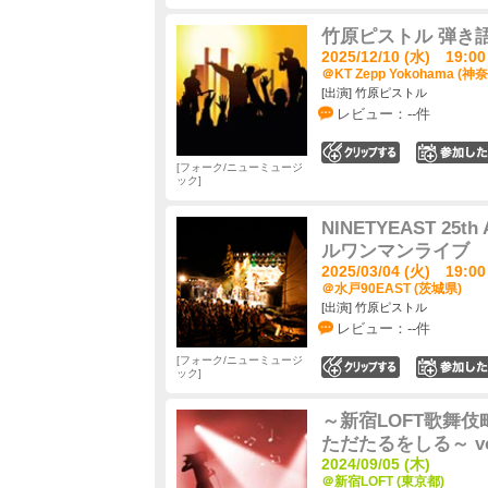
竹原ピストル 弾き語りツア
2025/12/10 (水) 19:00
＠KT Zepp Yokohama (神
[出演] 竹原ピストル
レビュー：--件
0
フォーク/ニューミュージ
ック
NINETYEAST 25th 
ルワンマンライブ
2025/03/04 (火) 19:00
＠水戸90EAST (茨城県)
[出演] 竹原ピストル
レビュー：--件
フォーク/ニューミュージ
0
ック
～新宿LOFT歌舞伎
ただたるをしる～ v
2024/09/05 (木)
＠新宿LOFT (東京都)