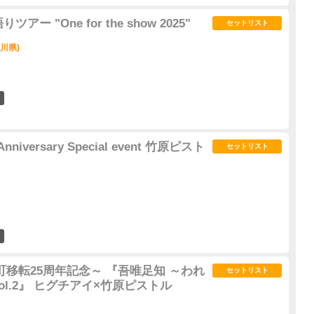
ー "One for the show 2025"
セットリスト
奈川県)
2
Anniversary Special event 竹原ピスト
セットリスト
0
町移転25周年記念～ 『吾唯足知 ～われ
セットリスト
ol.2』 ヒグチアイ×竹原ピストル