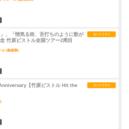
1
G ON」、「悄気る街、舌打ちのように歌が
セットリスト
念 竹原ピストル全国ツアー2周目
ル (島根県)
0
 Anniversary【竹原ピストル Hit the
セットリスト
)
0