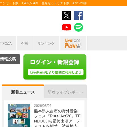
ンサート数：1,492,534件 登録セットリスト数：472,220件
イブQ&A
企画
ランキング
情報投稿
新着ニュース
新着ライブレポート
2026/08/06
熊本県人吉市の野外音楽
フェス『Rural Act'26』TE
NDOUJIら最終出演アーテ
ィストを解禁 被災地支