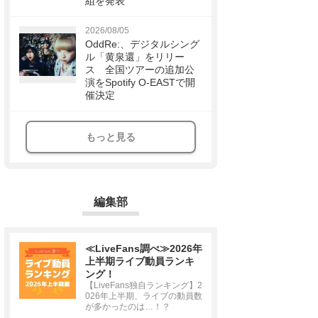
組を発表
2026/08/05
OddRe:、デジタルシング
ル「黄泉還」をリリー
ス 全国ツアーの追加公
演をSpotify O-EASTで開
催決定
もっと見る
編集部
≪LiveFans調べ≫2026年
上半期ライブ動員ランキ
ング！
【LiveFans独自ランキング】2
026年上半期、ライブの動員数
が多かったのは…！？