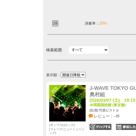
28
演奏率：
20%
検索範囲
表示順：
J-WAVE TOKYO GU
奥村組
2026/03/07 (土) 19:15
＠両国国技館 (東京都)
[出演] 竹原ピストル
レビュー：--件
ポップス
ロック
0
フォーク/ニューミュージ
ック