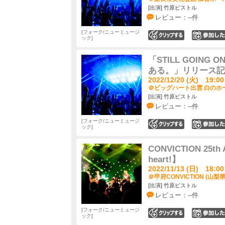
[出演] 竹原ピストル
レビュー：--件
フォーク/ニューミュージ
0
ック
「STILL GOIN
ある。」リリース記
2022/12/20 (火) 19:00
＠ビッグハート出雲 白のホー
[出演] 竹原ピストル
レビュー：--件
フォーク/ニューミュージ
0
ック
CONVICTION 25th
heart!】
2022/11/13 (日) 18:00
＠甲府CONVICTION (山梨県
[出演] 竹原ピストル
レビュー：--件
フォーク/ニューミュージ
0
ック