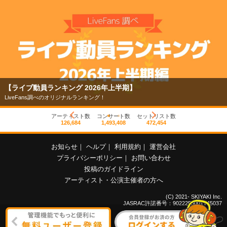
【ライブ動員ランキング 2026年上半期】
LiveFans調べのオリジナルランキング！
アーティスト数
コンサート数
セットリスト数
126,684
1,493,408
472,454
お知らせ
｜
ヘルプ
｜
利用規約
｜
運営会社
プライバシーポリシー
｜
お問い合わせ
投稿のガイドライン
アーティスト・公演主催者の方へ
(C) 2021- SKIYAKI Inc.
JASRAC許諾番号：9022255001Y45037