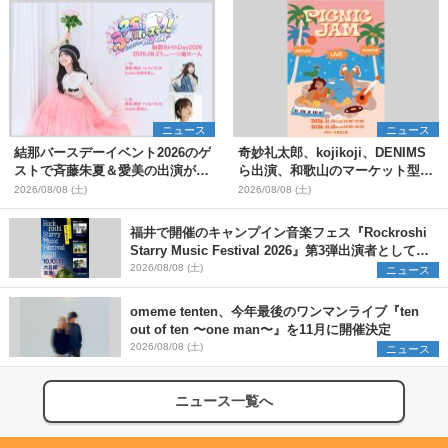
ニュース
ニュース
結那バースデーイベント2026のゲ
奇妙礼太郎、kojikoji、DENIMS
ストで斉藤朱夏＆愛美の出演が決
ら出演、和歌山のマーケット型野
定
外イベント『PICNIC JAM
2026/08/08 (土)
2026/08/08 (土)
2026』早割チケット発売開始
福井で開催のキャンプイン音楽フェス『Rockroshi
Starry Music Festival 2026』第3弾出演者として
SCOOBIE DO、かりゆし58、Reiを発表
2026/08/08 (土)
ニュース
omeme tenten、今年最後のワンマンライブ『ten
out of ten 〜one man〜』を11月に開催決定
2026/08/08 (土)
ニュース
ニュース一覧へ