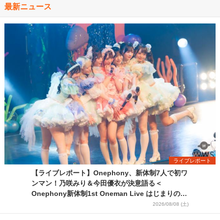
最新ニュース
ライブレポート
【ライブレポート】Onephony、新体制7人で初ワ
ンマン！乃咲みり＆今田優衣が決意語る＜
Onephony新体制1st Oneman Live はじまりの夏
＞
2026/08/08 (土)