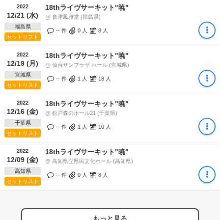
2022
18thライヴサーキット"暁"
12/21 (水)
@ 會津風雅堂 (福島県)
福島県
-- 件
0
人
8
人
セットリスト
2022
18thライヴサーキット"暁"
12/19 (月)
@ 仙台サンプラザ ホール (宮城県)
宮城県
-- 件
1
人
18
人
セットリスト
2022
18thライヴサーキット"暁"
12/16 (金)
@ 松戸森のホール21 (千葉県)
千葉県
-- 件
1
人
10
人
セットリスト
2022
18thライヴサーキット"暁"
12/09 (金)
@ 高知県立県民文化ホール (高知県)
高知県
-- 件
0
人
8
人
セットリスト
もっと見る