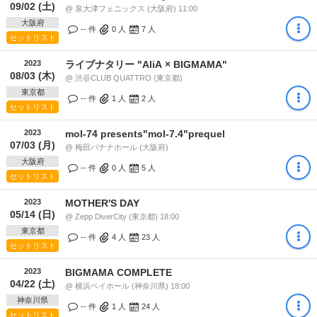
09/02 (土)
@ 泉大津フェニックス (大阪府) 11:00
大阪府
-- 件
0
人
7
人
セットリスト
2023
ライブナタリー "AliA × BIGMAMA"
08/03 (木)
@ 渋谷CLUB QUATTRO (東京都)
東京都
-- 件
1
人
2
人
セットリスト
2023
mol-74 presents"mol-7.4"prequel
07/03 (月)
@ 梅田バナナホール (大阪府)
大阪府
-- 件
0
人
5
人
セットリスト
2023
MOTHER'S DAY
05/14 (日)
@ Zepp DiverCity (東京都) 18:00
東京都
-- 件
4
人
23
人
セットリスト
2023
BIGMAMA COMPLETE
04/22 (土)
@ 横浜ベイホール (神奈川県) 18:00
神奈川県
-- 件
1
人
24
人
セットリスト