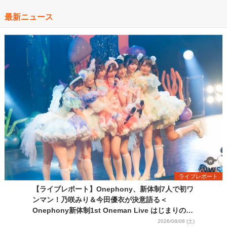
最新ニュース
ライブレポート
【ライブレポート】Onephony、新体制7人で初ワ
ンマン！乃咲みり＆今田優衣が決意語る＜
Onephony新体制1st Oneman Live はじまりの夏
＞
2026/08/08 (土)