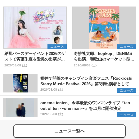
ニュース
ニュース
結那バースデーイベント2026のゲ
奇妙礼太郎、kojikoji、DENIMS
ストで斉藤朱夏＆愛美の出演が決
ら出演、和歌山のマーケット型野
定
外イベント『PICNIC JAM
2026/08/08 (土)
2026/08/08 (土)
2026』早割チケット発売開始
福井で開催のキャンプイン音楽フェス『Rockroshi
Starry Music Festival 2026』第3弾出演者として
SCOOBIE DO、かりゆし58、Reiを発表
2026/08/08 (土)
ニュース
omeme tenten、今年最後のワンマンライブ『ten
out of ten 〜one man〜』を11月に開催決定
2026/08/08 (土)
ニュース
ニュース一覧へ