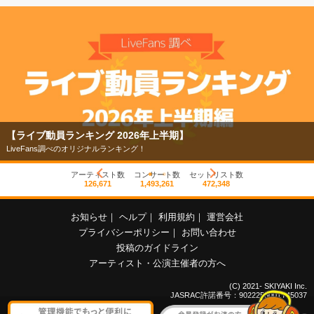
【ライブ動員ランキング 2026年上半期】
LiveFans調べのオリジナルランキング！
アーティスト数
コンサート数
セットリスト数
126,671
1,493,261
472,348
お知らせ
｜
ヘルプ
｜
利用規約
｜
運営会社
プライバシーポリシー
｜
お問い合わせ
投稿のガイドライン
アーティスト・公演主催者の方へ
(C) 2021- SKIYAKI Inc.
JASRAC許諾番号：9022255001Y45037