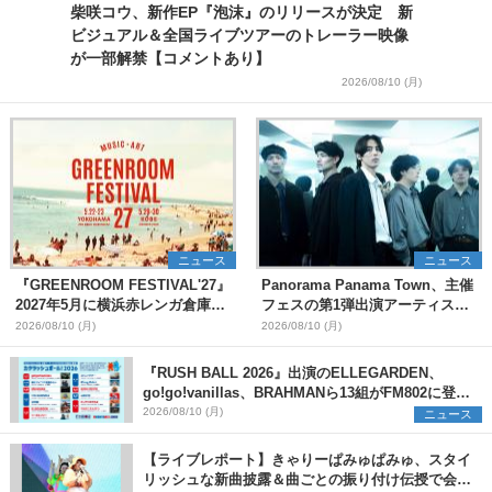
柴咲コウ、新作EP『泡沫』のリリースが決定 新
ビジュアル＆全国ライブツアーのトレーラー映像
が一部解禁【コメントあり】
2026/08/10 (月)
ニュース
ニュース
『GREENROOM FESTIVAL'27』
Panorama Panama Town、主催
2027年5月に横浜赤レンガ倉庫、
フェスの第1弾出演アーティスト
神戸メリケンパークで開催決定
として愛はズボーン、夜の本気ダ
2026/08/10 (月)
2026/08/10 (月)
ンスらを発表 「plus∈you」の
MVも公開に
『RUSH BALL 2026』出演のELLEGARDEN、
go!go!vanillas、BRAHMANら13組がFM802に登
場、他出演アーティストの“渾身の1曲”をセレクト
2026/08/10 (月)
ニュース
【ライブレポート】きゃりーぱみゅぱみゅ、スタイ
リッシュな新曲披露＆曲ごとの振り付け伝授で会場