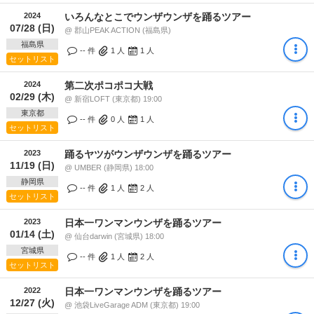
2024
いろんなとこでウンザウンザを踊るツアー
07/28 (日)
@ 郡山PEAK ACTION (福島県)
福島県
-- 件
1
人
1
人
セットリスト
2024
第二次ポコポコ大戦
02/29 (木)
@ 新宿LOFT (東京都) 19:00
東京都
-- 件
0
人
1
人
セットリスト
2023
踊るヤツがウンザウンザを踊るツアー
11/19 (日)
@ UMBER (静岡県) 18:00
静岡県
-- 件
1
人
2
人
セットリスト
2023
日本一ワンマンウンザを踊るツアー
01/14 (土)
@ 仙台darwin (宮城県) 18:00
宮城県
-- 件
1
人
2
人
セットリスト
2022
日本一ワンマンウンザを踊るツアー
12/27 (火)
@ 池袋LiveGarage ADM (東京都) 19:00