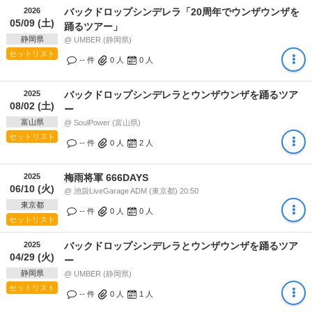
2026
バックドロップシンデレラ「20周年でウンザウンザを
05/09 (土)
踊るツアー」
静岡県
@ UMBER (静岡県)
セットリスト
-- 件
0
人
0
人
2025
バックドロップシンデレラとウンザウンザを踊るツア
08/02 (土)
ー
富山県
@ SoulPower (富山県)
セットリスト
-- 件
0
人
2
人
2025
梅雨将軍 666DAYS
06/10 (火)
@ 池袋LiveGarage ADM (東京都) 20:50
東京都
-- 件
0
人
0
人
セットリスト
2025
バックドロップシンデレラとウンザウンザを踊るツア
04/29 (火)
ー
静岡県
@ UMBER (静岡県)
セットリスト
-- 件
0
人
1
人