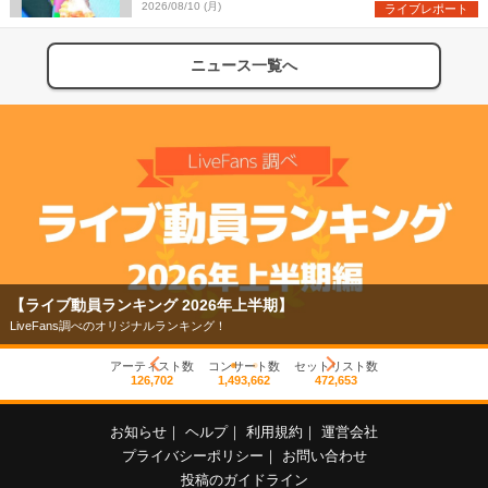
を盛り上げまくる！＜LuckyFes’26＞
2026/08/10 (月)
ライブレポート
ニュース一覧へ
【ライブ動員ランキング 2026年上半期】
LiveFans調べのオリジナルランキング！
アーティスト数
コンサート数
セットリスト数
126,702
1,493,662
472,653
お知らせ
｜
ヘルプ
｜
利用規約
｜
運営会社
プライバシーポリシー
｜
お問い合わせ
投稿のガイドライン