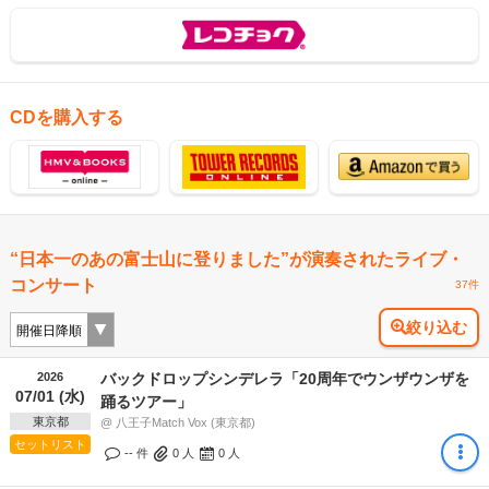
CDを購入する
“日本一のあの富士山に登りました”が演奏されたライブ・
コンサート
37件
絞り込む
2026
バックドロップシンデレラ「20周年でウンザウンザを
07/01 (水)
踊るツアー」
東京都
@ 八王子Match Vox (東京都)
セットリスト
-- 件
0
人
0
人