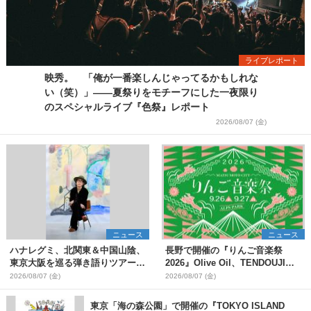
ライブレポート
映秀。 「俺が一番楽しんじゃってるかもしれな
い（笑）」――夏祭りをモチーフにした一夜限り
のスペシャルライブ『色祭』レポート
2026/08/07 (金)
ニュース
ニュース
ハナレグミ、北関東＆中国山陰、
長野で開催の『りんご音楽祭
東京大阪を巡る弾き語りツアー10
2026』Olive Oil、TENDOUJIら
月より開催決定
第11弾出演アーティスト（16組）
2026/08/07 (金)
2026/08/07 (金)
を発表
東京「海の森公園」で開催の『TOKYO ISLAND