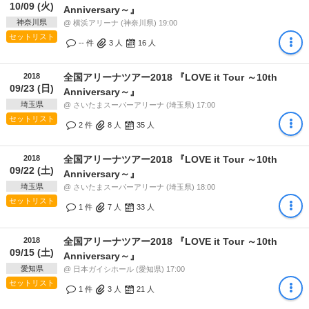
10/09 (火)
Anniversary～』
神奈川県
@ 横浜アリーナ (神奈川県) 19:00
セットリスト
-- 件
3
人
16
人
2018
全国アリーナツアー2018 『LOVE it Tour ～10th
09/23 (日)
Anniversary～』
埼玉県
@ さいたまスーパーアリーナ (埼玉県) 17:00
セットリスト
2 件
8
人
35
人
2018
全国アリーナツアー2018 『LOVE it Tour ～10th
09/22 (土)
Anniversary～』
埼玉県
@ さいたまスーパーアリーナ (埼玉県) 18:00
セットリスト
1 件
7
人
33
人
2018
全国アリーナツアー2018 『LOVE it Tour ～10th
09/15 (土)
Anniversary～』
愛知県
@ 日本ガイシホール (愛知県) 17:00
セットリスト
1 件
3
人
21
人