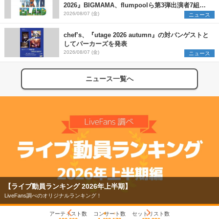
2026』BIGMAMA、flumpoolら第3弾出演者7組を
発表 ワークショップ・アート出展者を募集
2026/08/07 (金)
ニュース
chef’s、『utage 2026 autumn』の対バンゲストと
してパーカーズを発表
2026/08/07 (金)
ニュース
ニュース一覧へ
【ライブ動員ランキング 2026年上半期】
LiveFans調べのオリジナルランキング！
アーティスト数
コンサート数
セットリスト数