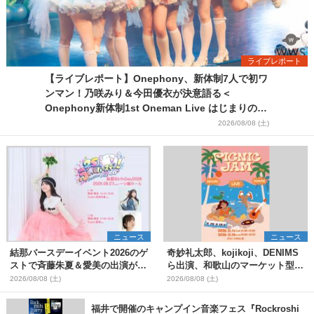
ライブレポート
【ライブレポート】Onephony、新体制7人で初ワ
ンマン！乃咲みり＆今田優衣が決意語る＜
Onephony新体制1st Oneman Live はじまりの夏
＞
2026/08/08 (土)
ニュース
ニュース
結那バースデーイベント2026のゲ
奇妙礼太郎、kojikoji、DENIMS
ストで斉藤朱夏＆愛美の出演が決
ら出演、和歌山のマーケット型野
定
外イベント『PICNIC JAM
2026/08/08 (土)
2026/08/08 (土)
2026』早割チケット発売開始
福井で開催のキャンプイン音楽フェス『Rockroshi