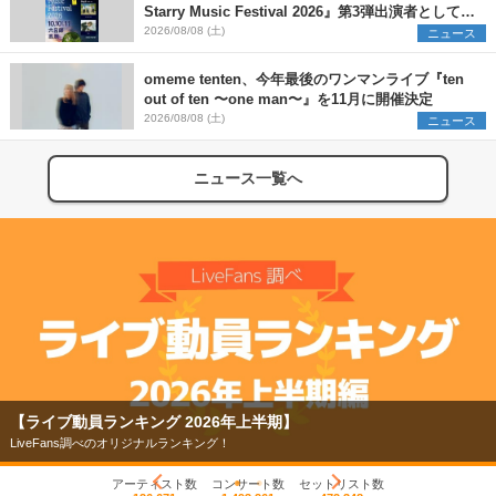
Starry Music Festival 2026』第3弾出演者として
SCOOBIE DO、かりゆし58、Reiを発表
2026/08/08 (土)
ニュース
omeme tenten、今年最後のワンマンライブ『ten
out of ten 〜one man〜』を11月に開催決定
2026/08/08 (土)
ニュース
ニュース一覧へ
【ライブ動員ランキング 2026年上半期】
LiveFans調べのオリジナルランキング！
アーティスト数
コンサート数
セットリスト数