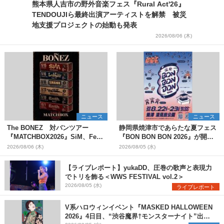
熊本県人吉市の野外音楽フェス『Rural Act'26』
TENDOUJIら最終出演アーティストを解禁 被災
地支援プロジェクトの始動も発表
2026/08/06 (木)
ニュース
ニュース
The BONEZ 対バンツアー
静岡県焼津市であらたな夏フェス
『MATCHBOX2026』SiM、Fear,
『BON BON BON 2026』が開
and Loathing in Las Vegasら対
催 音楽ライブ×盆踊り×DJ×屋台
2026/08/06 (木)
2026/08/05 (水)
バンアーティストを一斉解禁
グルメ×ランタンナイトで彩る2日
間
【ライブレポート】yukaDD、圧巻の歌声と表現力
でトリを飾る＜WWS FESTIVAL vol.2＞
2026/08/05 (水)
ライブレポート
V系ハロウィンイベント『MASKED HALLOWEEN
2026』4日目、“渋谷魔界†モンスターナイト”出演6