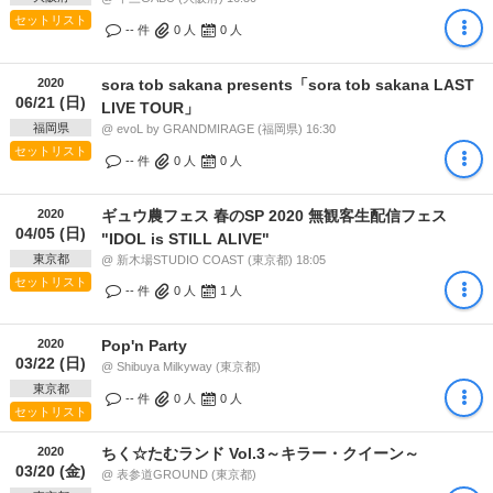
セットリスト
-- 件
0
人
0
人
2020
sora tob sakana presents「sora tob sakana LAST
06/21 (日)
LIVE TOUR」
福岡県
@ evoL by GRANDMIRAGE (福岡県) 16:30
セットリスト
-- 件
0
人
0
人
2020
ギュウ農フェス 春のSP 2020 無観客生配信フェス
04/05 (日)
"IDOL is STILL ALIVE"
東京都
@ 新木場STUDIO COAST (東京都) 18:05
セットリスト
-- 件
0
人
1
人
2020
Pop'n Party
03/22 (日)
@ Shibuya Milkyway (東京都)
東京都
-- 件
0
人
0
人
セットリスト
2020
ちく☆たむランド Vol.3～キラー・クイーン～
03/20 (金)
@ 表参道GROUND (東京都)