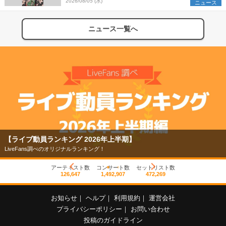
組を発表
2026/08/05 (水)
ニュース
ニュース一覧へ
【ライブ動員ランキング 2026年上半期】
LiveFans調べのオリジナルランキング！
アーティスト数
コンサート数
セットリスト数
126,647
1,492,907
472,269
お知らせ
｜
ヘルプ
｜
利用規約
｜
運営会社
プライバシーポリシー
｜
お問い合わせ
投稿のガイドライン