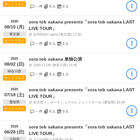
セットリスト
-- 件
0
人
0
人
2020
sora tob sakana presents「sora tob sakana LAST
08/10 (月)
LIVE TOUR」
東京都
@ 赤羽ReNY alpha (東京都) 17:30
セットリスト
-- 件
0
人
2
人
2020
sora tob sakana 単独公演
08/02 (日)
@ 1000 CLUB (神奈川県) 15:45
神奈川県
-- 件
0
人
1
人
セットリスト
2020
sora tob sakana presents「sora tob sakana LAST
07/18 (土)
LIVE TOUR」
愛知県
@ 名古屋インターナショナルレジェンドホール (愛知県) 18:30
セットリスト
-- 件
0
人
0
人
2020
sora tob sakana presents「sora tob sakana LAST
06/28 (日)
LIVE TOUR」
大阪府
@ 十三GABU (大阪府) 16:30