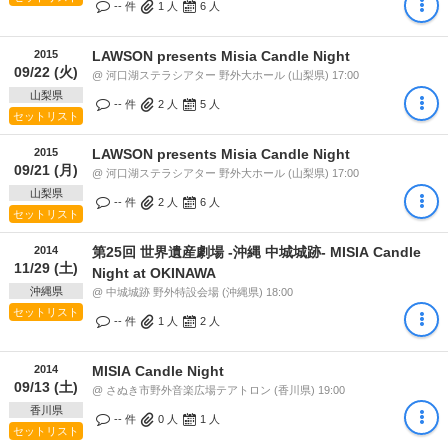
-- 件
1
人
6
人
2015
LAWSON presents Misia Candle Night
09/22 (火)
@ 河口湖ステラシアター 野外大ホール (山梨県) 17:00
山梨県
-- 件
2
人
5
人
セットリスト
2015
LAWSON presents Misia Candle Night
09/21 (月)
@ 河口湖ステラシアター 野外大ホール (山梨県) 17:00
山梨県
-- 件
2
人
6
人
セットリスト
2014
第25回 世界遺産劇場 -沖縄 中城城跡- MISIA Candle
11/29 (土)
Night at OKINAWA
沖縄県
@ 中城城跡 野外特設会場 (沖縄県) 18:00
セットリスト
-- 件
1
人
2
人
2014
MISIA Candle Night
09/13 (土)
@ さぬき市野外音楽広場テアトロン (香川県) 19:00
香川県
-- 件
0
人
1
人
セットリスト