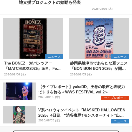
地支援プロジェクトの始動も発表
2026/08/06 (木)
ニュース
ニュース
The BONEZ 対バンツアー
静岡県焼津市であらたな夏フェス
『MATCHBOX2026』SiM、Fear,
『BON BON BON 2026』が開
and Loathing in Las Vegasら対
催 音楽ライブ×盆踊り×DJ×屋台
2026/08/06 (木)
2026/08/05 (水)
バンアーティストを一斉解禁
グルメ×ランタンナイトで彩る2日
間
【ライブレポート】yukaDD、圧巻の歌声と表現力
でトリを飾る＜WWS FESTIVAL vol.2＞
2026/08/05 (水)
ライブレポート
V系ハロウィンイベント『MASKED HALLOWEEN
2026』4日目、“渋谷魔界†モンスターナイト”出演6
組を発表
2026/08/05 (水)
ニュース