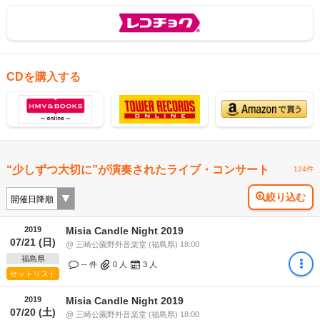
CDを購入する
“少しずつ大切に”が演奏されたライブ・コンサート
124件
絞り込む
2019
Misia Candle Night 2019
07/21 (日)
@ 三崎公園野外音楽堂 (福島県) 18:00
福島県
-- 件
0
人
3
人
セットリスト
2019
Misia Candle Night 2019
07/20 (土)
@ 三崎公園野外音楽堂 (福島県) 18:00