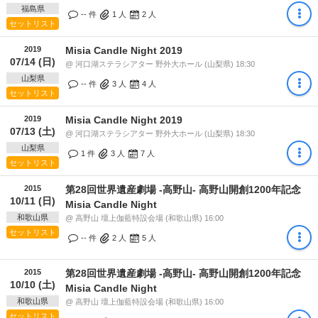
福島県
-- 件
1
人
2
人
セットリスト
2019
Misia Candle Night 2019
07/14 (日)
@ 河口湖ステラシアター 野外大ホール (山梨県) 18:30
山梨県
-- 件
3
人
4
人
セットリスト
2019
Misia Candle Night 2019
07/13 (土)
@ 河口湖ステラシアター 野外大ホール (山梨県) 18:30
山梨県
1 件
3
人
7
人
セットリスト
2015
第28回世界遺産劇場 -高野山- 高野山開創1200年記念
10/11 (日)
Misia Candle Night
和歌山県
@ 高野山 壇上伽藍特設会場 (和歌山県) 16:00
セットリスト
-- 件
2
人
5
人
2015
第28回世界遺産劇場 -高野山- 高野山開創1200年記念
10/10 (土)
Misia Candle Night
和歌山県
@ 高野山 壇上伽藍特設会場 (和歌山県) 16:00
セットリスト