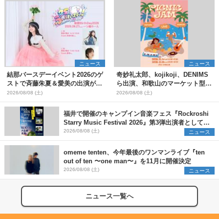
ニュース
ニュース
結那バースデーイベント2026のゲ
奇妙礼太郎、kojikoji、DENIMS
ストで斉藤朱夏＆愛美の出演が決
ら出演、和歌山のマーケット型野
定
外イベント『PICNIC JAM
2026/08/08 (土)
2026/08/08 (土)
2026』早割チケット発売開始
福井で開催のキャンプイン音楽フェス『Rockroshi
Starry Music Festival 2026』第3弾出演者として
SCOOBIE DO、かりゆし58、Reiを発表
2026/08/08 (土)
ニュース
omeme tenten、今年最後のワンマンライブ『ten
out of ten 〜one man〜』を11月に開催決定
2026/08/08 (土)
ニュース
ニュース一覧へ