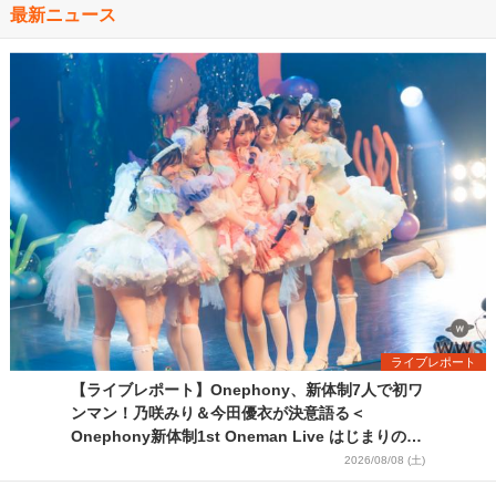
最新ニュース
ライブレポート
【ライブレポート】Onephony、新体制7人で初ワ
ンマン！乃咲みり＆今田優衣が決意語る＜
Onephony新体制1st Oneman Live はじまりの夏
＞
2026/08/08 (土)