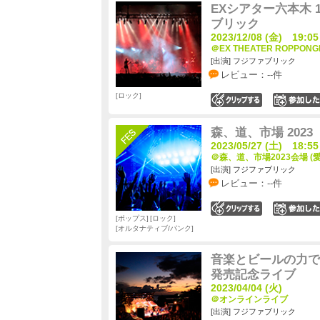
EXシアター六本木 10t
ブリック
2023/12/08 (金) 19:05
＠EX THEATER ROPPONG
[出演] フジファブリック
レビュー：--件
ロック
0
森、道、市場 2023
2023/05/27 (土) 18:55
＠森、道、市場2023会場 (
[出演] フジファブリック
レビュー：--件
0
ポップス
ロック
オルタナティブ/パンク
音楽とビールの力で
発売記念ライブ
2023/04/04 (火)
＠オンラインライブ
[出演] フジファブリック