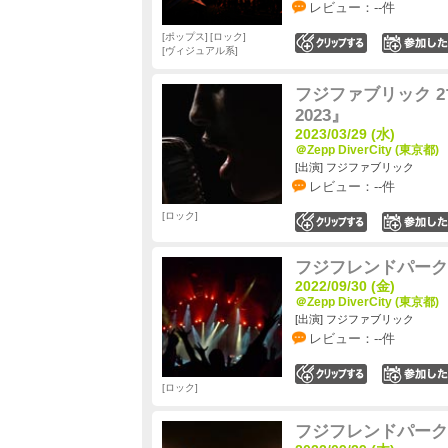
レビュー：--件
ポップス
ロック
0
ヴィジュアル系
フジファブリック 
2023』
2023/03/29 (水)
＠Zepp DiverCity (東京都)
[出演] フジファブリック
レビュー：--件
ロック
0
フジフレンドパーク2
2022/09/30 (金)
＠Zepp DiverCity (東京都)
[出演] フジファブリック
レビュー：--件
0
ロック
フジフレンドパーク2