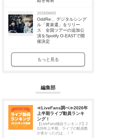
組を発表
2026/08/05
OddRe:、デジタルシング
ル「黄泉還」をリリー
ス 全国ツアーの追加公
演をSpotify O-EASTで開
催決定
もっと見る
編集部
≪LiveFans調べ≫2026年
上半期ライブ動員ランキ
ング！
【LiveFans独自ランキング】2
026年上半期、ライブの動員数
が多かったのは…！？