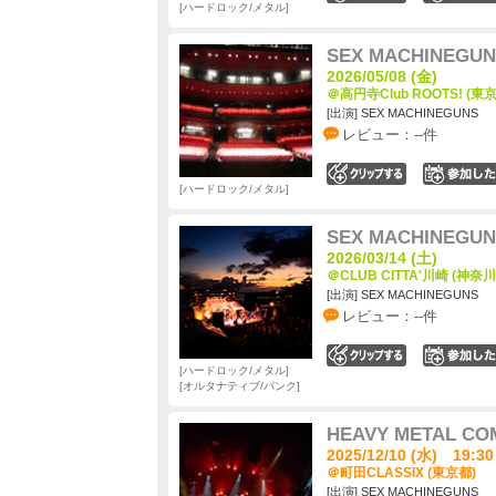
ハードロック/メタル
SEX MACHINEG
2026/05/08 (金)
＠高円寺Club ROOTS! (東
[出演] SEX MACHINEGUNS
レビュー：--件
0
ハードロック/メタル
SEX MACHINEGU
2026/03/14 (土)
＠CLUB CITTA'川崎 (神奈川
[出演] SEX MACHINEGUNS
レビュー：--件
0
ハードロック/メタル
オルタナティブ/パンク
HEAVY METAL CO
2025/12/10 (水) 19:30
＠町田CLASSIX (東京都)
[出演] SEX MACHINEGUNS