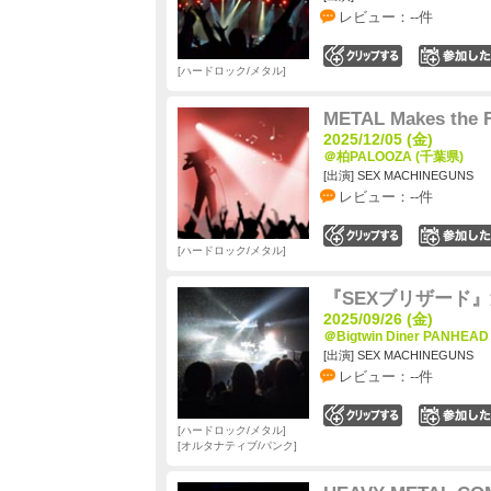
レビュー：--件
0
ハードロック/メタル
METAL Makes the 
2025/12/05 (金)
＠柏PALOOZA (千葉県)
[出演] SEX MACHINEGUNS
レビュー：--件
0
ハードロック/メタル
『SEXブリザード
2025/09/26 (金)
＠Bigtwin Diner PANHEA
[出演] SEX MACHINEGUNS
レビュー：--件
0
ハードロック/メタル
オルタナティブ/パンク