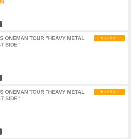
県)
0
S ONEMAN TOUR "HEAVY METAL
セットリスト
 SIDE"
0
S ONEMAN TOUR "HEAVY METAL
セットリスト
 SIDE"
0