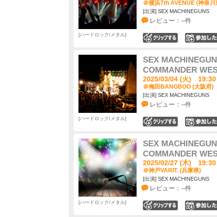
＠横浜7th AVENUE (神奈川
[出演] SEX MACHINEGUNS
レビュー：--件
ハードロック/メタル
0
SEX MACHINEGUN
COMMANDER WEST
2025/03/04 (火) 19:30
＠梅田BANGBOO (大阪府)
[出演] SEX MACHINEGUNS
レビュー：--件
ハードロック/メタル
0
SEX MACHINEGUN
COMMANDER WEST
2025/02/27 (木) 19:30
＠神戸VARIT. (兵庫県)
[出演] SEX MACHINEGUNS
レビュー：--件
ハードロック/メタル
0