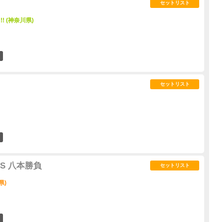
セットリスト
!! (神奈川県)
0
セットリスト
0
UNS 八本勝負
セットリスト
県)
1