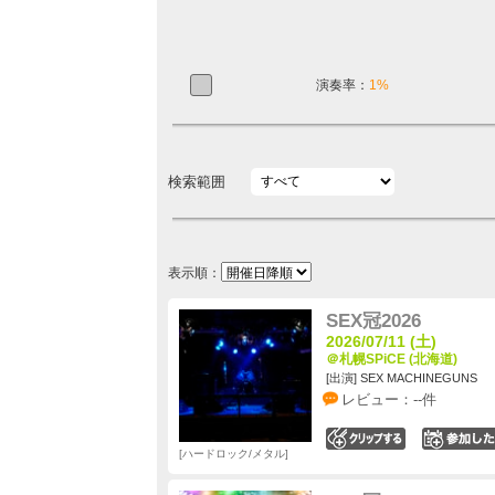
演奏率：
1%
検索範囲
表示順：
SEX冠2026
2026/07/11 (土)
＠札幌SPiCE (北海道)
[出演] SEX MACHINEGUNS
レビュー：--件
0
ハードロック/メタル