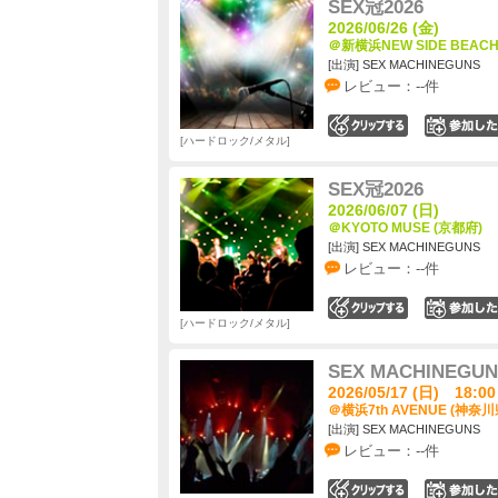
SEX冠2026
2026/06/26 (金)
＠新横浜NEW SIDE BEACH
[出演] SEX MACHINEGUNS
レビュー：--件
0
ハードロック/メタル
SEX冠2026
2026/06/07 (日)
＠KYOTO MUSE (京都府)
[出演] SEX MACHINEGUNS
レビュー：--件
0
ハードロック/メタル
SEX MACHINEG
2026/05/17 (日) 18:00
＠横浜7th AVENUE (神奈川
[出演] SEX MACHINEGUNS
レビュー：--件
0