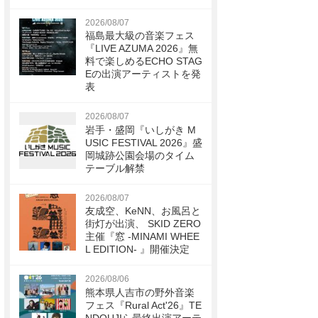
2026/08/07
福島最大級の音楽フェス
『LIVE AZUMA 2026』無
料で楽しめるECHO STAG
Eの出演アーティストを発
表
2026/08/07
岩手・盛岡『いしがき M
USIC FESTIVAL 2026』盛
岡城跡公園会場のタイム
テーブル解禁
2026/08/07
友成空、KeNN、お風呂と
街灯が出演、 SKID ZERO
主催『窓 -MINAMI WHEE
L EDITION- 』開催決定
2026/08/06
熊本県人吉市の野外音楽
フェス『Rural Act'26』TE