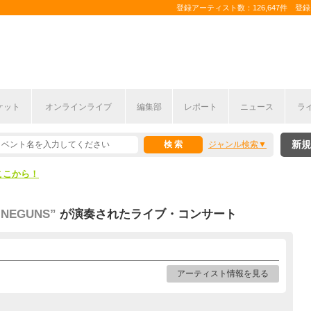
登録アーティスト数：126,647件 登録コ
ケット
オンラインライブ
編集部
レポート
ニュース
ラ
ここから！
新規
ジャンル検索
上半期編発表！
ここから！
上半期編発表！
NEGUNS”
が演奏されたライブ・コンサート
アーティスト情報を見る