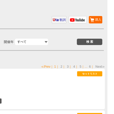
購入
歌詞
開催年
≪Prev
｜
1
｜
2
｜
3
｜
4
｜
5
｜…
6
｜
Next≫
セットリスト
1