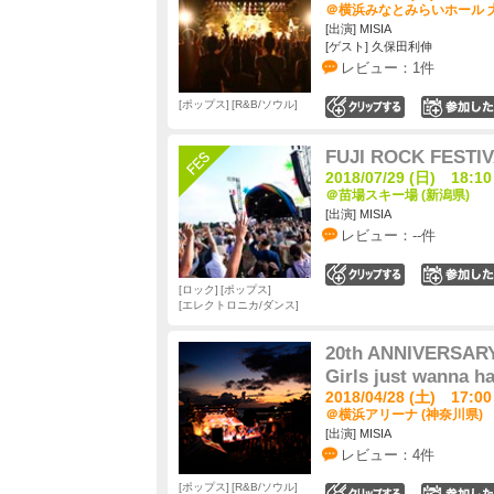
＠横浜みなとみらいホール 大
[出演] MISIA
[ゲスト] 久保田利伸
レビュー：1件
ポップス
R&B/ソウル
0
FUJI ROCK FESTIV
2018/07/29 (日) 18:10
＠苗場スキー場 (新潟県)
[出演] MISIA
レビュー：--件
0
ロック
ポップス
エレクトロニカ/ダンス
20th ANNIVERSARY
Girls just wanna h
2018/04/28 (土) 17:00
＠横浜アリーナ (神奈川県)
[出演] MISIA
レビュー：4件
ポップス
R&B/ソウル
0