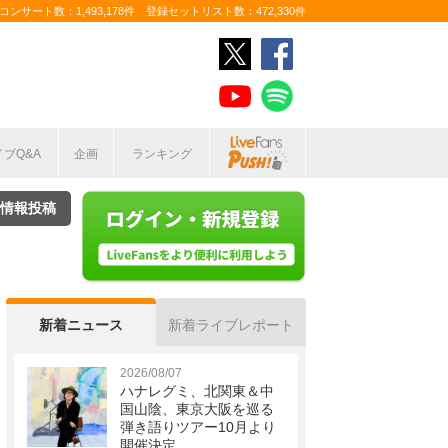
ンサート数：1,493,178件 登録セットリスト数：472,330件
イブQ&A
企画
ランキング
情報投稿
新着ニュース
新着ライブレポート
2026/08/07
ハナレグミ、北関東＆中
国山陰、東京大阪を巡る
弾き語りツアー10月より
開催決定