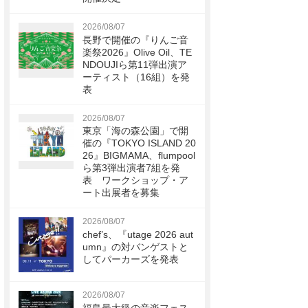
2026/08/07
長野で開催の『りんご音
楽祭2026』Olive Oil、TE
NDOUJIら第11弾出演ア
ーティスト（16組）を発
表
2026/08/07
東京「海の森公園」で開
催の『TOKYO ISLAND 20
26』BIGMAMA、flumpool
ら第3弾出演者7組を発
表 ワークショップ・ア
ート出展者を募集
2026/08/07
chef’s、『utage 2026 aut
umn』の対バンゲストと
してパーカーズを発表
2026/08/07