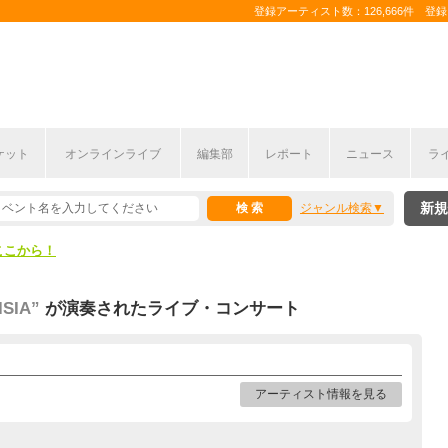
登録アーティスト数：126,666件 登録コ
ケット
オンラインライブ
編集部
レポート
ニュース
ラ
ここから！
新規
ジャンル検索
上半期編発表！
ここから！
上半期編発表！
SIA”
が演奏されたライブ・コンサート
アーティスト情報を見る