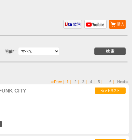
購入
歌詞
開催年
≪Prev
｜
1
｜
2
｜
3
｜
4
｜
5
｜…
6
｜
Next≫
FUNK CITY
セットリスト
3