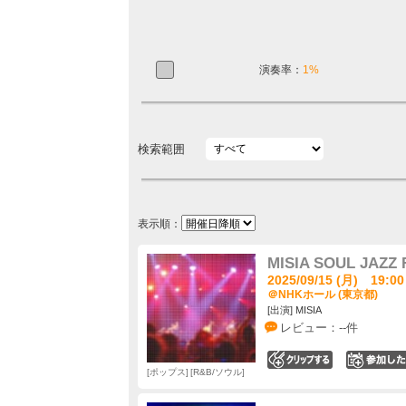
演奏率：
1%
検索範囲
表示順：
MISIA SOUL JAZZ 
2025/09/15 (月) 19:00
＠NHKホール (東京都)
[出演] MISIA
レビュー：--件
0
ポップス
R&B/ソウル