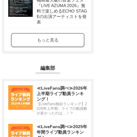
福島最大級の音楽フェス
『LIVE AZUMA 2026』無
料で楽しめるECHO STAG
Eの出演アーティストを発
表
もっと見る
編集部
≪LiveFans調べ≫2026年
上半期ライブ動員ランキ
ング！
【LiveFans独自ランキング】2
026年上半期、ライブの動員数
が多かったのは…！？
≪LiveFans調べ≫2025年
年間ライブ動員ランキン