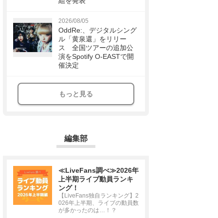
組を発表
2026/08/05
OddRe:、デジタルシング
ル「黄泉還」をリリー
ス 全国ツアーの追加公
演をSpotify O-EASTで開
催決定
もっと見る
編集部
≪LiveFans調べ≫2026年
上半期ライブ動員ランキ
ング！
【LiveFans独自ランキング】2
026年上半期、ライブの動員数
が多かったのは…！？