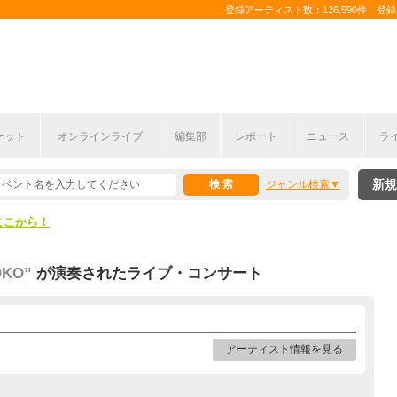
登録アーティスト数：126,590件 登録コ
ケット
オンラインライブ
編集部
レポート
ニュース
ラ
ここから！
新規
ジャンル検索
上半期編発表！
ここから！
上半期編発表！
KO”
が演奏されたライブ・コンサート
アーティスト情報を見る