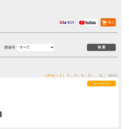
購入
歌詞
開催年
≪Prev
｜
1
｜
2
｜
3
｜
4
｜
5
｜…
11
｜
Next≫
セットリスト
0