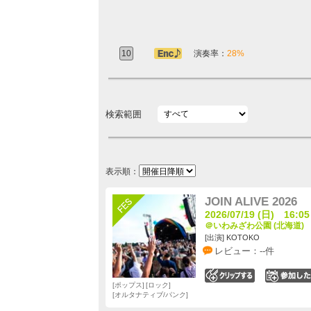
10
アンコール定番
演奏率：
28%
検索範囲
表示順：
JOIN ALIVE 2026
2026/07/19 (日) 16:05
＠いわみざわ公園 (北海道)
[出演] KOTOKO
レビュー：--件
0
ポップス
ロック
オルタナティブ/パンク