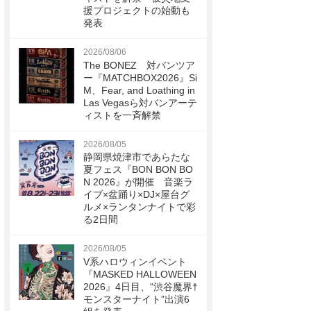
援プロジェクトの始動も
発表
2026/08/06
The BONEZ 対バンツア
ー『MATCHBOX2026』Si
M、Fear, and Loathing in
Las Vegasら対バンアーテ
ィストを一斉解禁
2026/08/05
静岡県焼津市であらたな
夏フェス『BON BON BO
N 2026』が開催 音楽ラ
イブ×盆踊り×DJ×屋台グ
ルメ×ランタンナイトで彩
る2日間
2026/08/05
V系ハロウィンイベント
『MASKED HALLOWEEN
2026』4日目、“渋谷魔界†
モンスターナイト”出演6