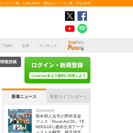
ンサート数：1,492,242件 登録セットリスト数：472,187件
イブQ&A
企画
ランキング
情報投稿
新着ニュース
新着ライブレポート
2026/08/06
熊本県人吉市の野外音楽
フェス『Rural Act'26』TE
NDOUJIら最終出演アーテ
ィストを解禁 被災地支