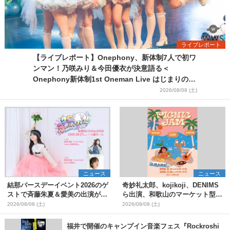
ライブレポート
【ライブレポート】Onephony、新体制7人で初ワ
ンマン！乃咲みり＆今田優衣が決意語る＜
Onephony新体制1st Oneman Live はじまりの夏
＞
2026/08/08 (土)
ニュース
ニュース
結那バースデーイベント2026のゲ
奇妙礼太郎、kojikoji、DENIMS
ストで斉藤朱夏＆愛美の出演が決
ら出演、和歌山のマーケット型野
定
外イベント『PICNIC JAM
2026/08/08 (土)
2026/08/08 (土)
2026』早割チケット発売開始
福井で開催のキャンプイン音楽フェス『Rockroshi