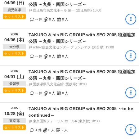
04/09 (日)
公演 ～九州・四国シリーズ～
鹿児島県
@ 鹿児島市民文化ホール 第一 (鹿児島県) 18:00
セットリスト
-- 件
0
人
0
人
2006
TAKURO & his BIG GROUP with SEO 2005 特別追加
04/06 (木)
公演 ～九州・四国シリーズ～
大分県
@ iichiko総合文化センター グランシアタ (大分県) 19:00
セットリスト
-- 件
0
人
0
人
2006
TAKURO & his BIG GROUP with SEO 2005 特別追加
04/01 (土)
公演 ～九州・四国シリーズ～
愛媛県
@ 愛媛県県民文化会館 (愛媛県) 18:00
セットリスト
-- 件
0
人
0
人
2005
TAKURO & his BIG GROUP with SEO 2005 ～to be
10/28 (金)
continued～
東京都
@ 東京国際フォーラム ホールA (東京都) 18:30
セットリスト
1 件
0
人
2
人