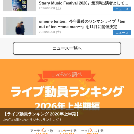
Starry Music Festival 2026』第3弾出演者として
SCOOBIE DO、かりゆし58、Reiを発表
2026/08/08 (土)
ニュース
omeme tenten、今年最後のワンマンライブ『ten
out of ten 〜one man〜』を11月に開催決定
2026/08/08 (土)
ニュース
ニュース一覧へ
【ライブ動員ランキング 2026年上半期】
LiveFans調べのオリジナルランキング！
アーティスト数
コンサート数
セットリスト数