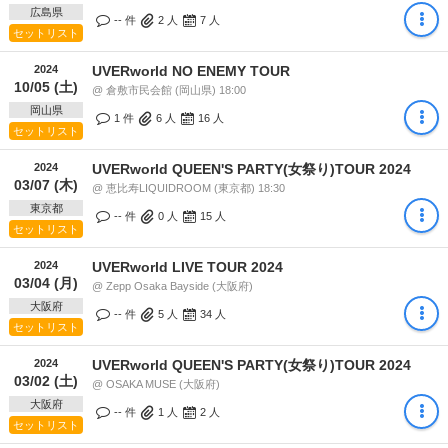
広島県
-- 件
2
人
7
人
セットリスト
2024
UVERworld NO ENEMY TOUR
10/05 (土)
@ 倉敷市民会館 (岡山県) 18:00
岡山県
1 件
6
人
16
人
セットリスト
2024
UVERworld QUEEN'S PARTY(女祭り)TOUR 2024
03/07 (木)
@ 恵比寿LIQUIDROOM (東京都) 18:30
東京都
-- 件
0
人
15
人
セットリスト
2024
UVERworld LIVE TOUR 2024
03/04 (月)
@ Zepp Osaka Bayside (大阪府)
大阪府
-- 件
5
人
34
人
セットリスト
2024
UVERworld QUEEN'S PARTY(女祭り)TOUR 2024
03/02 (土)
@ OSAKA MUSE (大阪府)
大阪府
-- 件
1
人
2
人
セットリスト