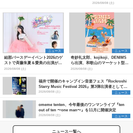
＞
2026/08/08 (土)
ニュース
ニュース
結那バースデーイベント2026のゲ
奇妙礼太郎、kojikoji、DENIMS
ストで斉藤朱夏＆愛美の出演が決
ら出演、和歌山のマーケット型野
定
外イベント『PICNIC JAM
2026/08/08 (土)
2026/08/08 (土)
2026』早割チケット発売開始
福井で開催のキャンプイン音楽フェス『Rockroshi
Starry Music Festival 2026』第3弾出演者として
SCOOBIE DO、かりゆし58、Reiを発表
2026/08/08 (土)
ニュース
omeme tenten、今年最後のワンマンライブ『ten
out of ten 〜one man〜』を11月に開催決定
2026/08/08 (土)
ニュース
ニュース一覧へ