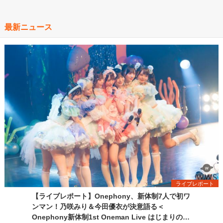
最新ニュース
ライブレポート
【ライブレポート】Onephony、新体制7人で初ワ
ンマン！乃咲みり＆今田優衣が決意語る＜
Onephony新体制1st Oneman Live はじまりの夏