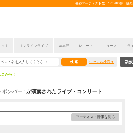
登録アーティスト数：126,666件 登録コ
ケット
オンラインライブ
編集部
レポート
ニュース
ラ
ここから！
新規
ジャンル検索
上半期編発表！
ここから！
上半期編発表！
ンボンバー”
が演奏されたライブ・コンサート
アーティスト情報を見る