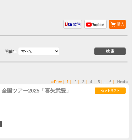
購入
歌詞
開催年
≪Prev
｜
1
｜
2
｜
3
｜
4
｜
5
｜…
6
｜
Next≫
全国ツアー2025「喜矢武豊」
セットリスト
8