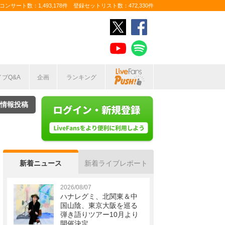
ンサート数：1,493,178件 登録セットリスト数：472,330件
イブQ&A
企画
ランキング
情報投稿
新着ニュース
新着ライブレポート
2026/08/07
ハナレグミ、北関東＆中
国山陰、東京大阪を巡る
弾き語りツアー10月より
開催決定