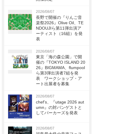
2026/08/07
長野で開催の『りんご音
楽祭2026』Olive Oil、TE
NDOUJIら第11弾出演ア
ーティスト（16組）を発
表
2026/08/07
東京「海の森公園」で開
催の『TOKYO ISLAND 20
26』BIGMAMA、flumpool
ら第3弾出演者7組を発
表 ワークショップ・ア
ート出展者を募集
2026/08/07
chef’s、『utage 2026 aut
umn』の対バンゲストと
してパーカーズを発表
2026/08/07