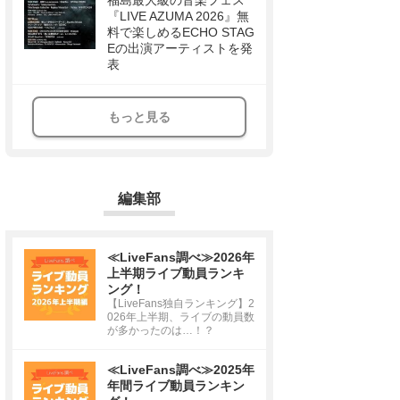
福島最大級の音楽フェス
『LIVE AZUMA 2026』無
料で楽しめるECHO STAG
Eの出演アーティストを発
表
もっと見る
編集部
≪LiveFans調べ≫2026年
上半期ライブ動員ランキ
ング！
【LiveFans独自ランキング】2
026年上半期、ライブの動員数
が多かったのは…！？
≪LiveFans調べ≫2025年
年間ライブ動員ランキン