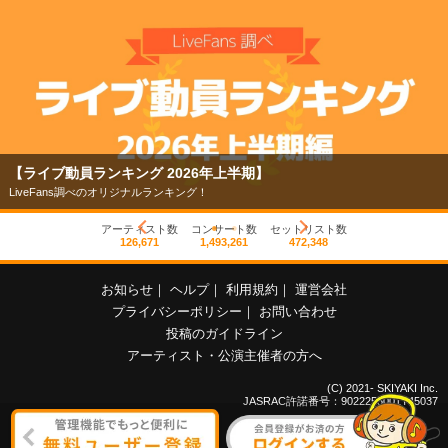
【ライブ動員ランキング 2026年上半期】
LiveFans調べのオリジナルランキング！
アーティスト数
コンサート数
セットリスト数
126,671
1,493,261
472,348
お知らせ
｜
ヘルプ
｜
利用規約
｜
運営会社
プライバシーポリシー
｜
お問い合わせ
投稿のガイドライン
アーティスト・公演主催者の方へ
(C) 2021- SKIYAKI Inc.
JASRAC許諾番号：9022255001Y45037