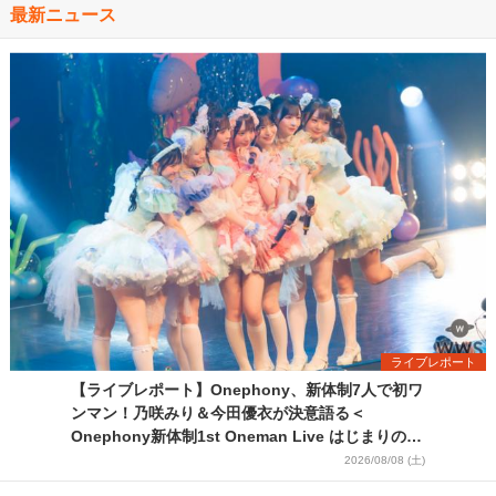
最新ニュース
ライブレポート
【ライブレポート】Onephony、新体制7人で初ワ
ンマン！乃咲みり＆今田優衣が決意語る＜
Onephony新体制1st Oneman Live はじまりの夏
＞
2026/08/08 (土)