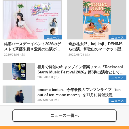
ニュース
ニュース
結那バースデーイベント2026のゲ
奇妙礼太郎、kojikoji、DENIMS
ストで斉藤朱夏＆愛美の出演が決
ら出演、和歌山のマーケット型野
定
外イベント『PICNIC JAM
2026/08/08 (土)
2026/08/08 (土)
2026』早割チケット発売開始
福井で開催のキャンプイン音楽フェス『Rockroshi
Starry Music Festival 2026』第3弾出演者として
SCOOBIE DO、かりゆし58、Reiを発表
2026/08/08 (土)
ニュース
omeme tenten、今年最後のワンマンライブ『ten
out of ten 〜one man〜』を11月に開催決定
2026/08/08 (土)
ニュース
ニュース一覧へ