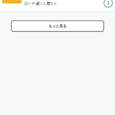
セットリスト
-- 件
1
人
5
人
もっと見る