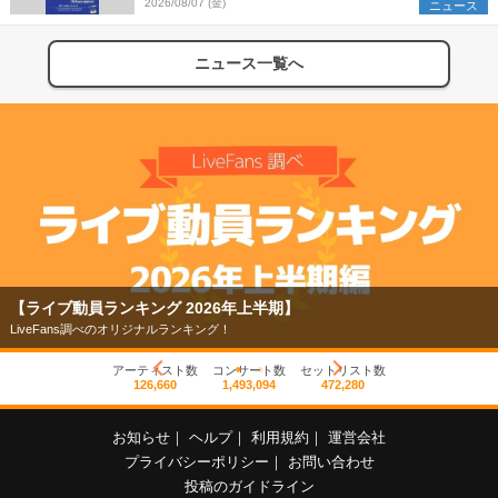
2026/08/07 (金)
ニュース
ニュース一覧へ
ンキング 2026年上半期】
【フェス特集2
べのオリジナルランキング！
今年もフェスの季
アーティスト数
コンサート数
セットリスト数
126,660
1,493,094
472,280
お知らせ
｜
ヘルプ
｜
利用規約
｜
運営会社
プライバシーポリシー
｜
お問い合わせ
投稿のガイドライン