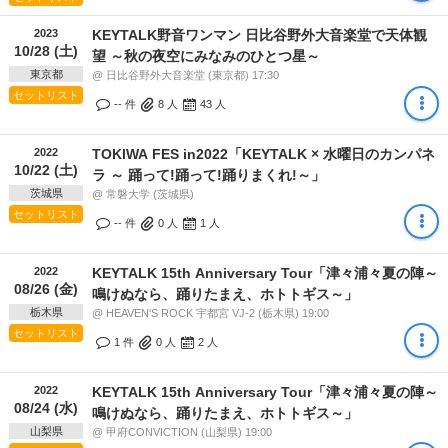
2023
KEYTALK野音ワンマン 日比谷野外大音楽堂で天体観
10/28 (土)
望 ～秋の夜空にみなみのひとつ星～
東京都
@ 日比谷野外大音楽堂 (東京都) 17:30
セットリスト
-- 件
8
人
43
人
2022
TOKIWA FES in2022「KEYTALK × 水曜日のカンパネ
10/22 (土)
ラ ～ 踊って!踊って!踊りまくれ!～」
茨城県
@ 常磐大学 (茨城県)
セットリスト
-- 件
0
人
1
人
2022
KEYTALK 15th Anniversary Tour「津々浦々夏の陣～
08/26 (金)
鳴けぬなら、踊りたまえ、ホトトギス～」
栃木県
@ HEAVEN'S ROCK 宇都宮 VJ-2 (栃木県) 19:00
セットリスト
1 件
0
人
2
人
2022
KEYTALK 15th Anniversary Tour「津々浦々夏の陣～
08/24 (水)
鳴けぬなら、踊りたまえ、ホトトギス～」
山梨県
@ 甲府CONVICTION (山梨県) 19:00