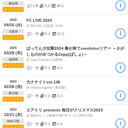
愛知県
1 件
3
人
18
人
セットリスト
2024
FC LIVE 2024
04/16 (火)
@ BIGCAT (大阪府) 19:00
大阪府
-- 件
5
人
17
人
セットリスト
2024
ばってん少女隊2024 春が来てureshiinoツアー ～さが
03/28 (木)
しものがみつかるZepp(ばしょ)～
福岡県
@ Zepp Fukuoka (福岡県)
セットリスト
-- 件
0
人
4
人
2024
大ナナイトvol.146
02/28 (水)
@ shibuya eggman (東京都)
東京都
-- 件
1
人
2
人
セットリスト
2023
エアトリ presents 毎日がクリスマス2023
12/21 (木)
@ 横浜赤レンガ倉庫1号館 3Fホール (神奈川県)
神奈川県
-- 件
0
人
1
人
セットリスト