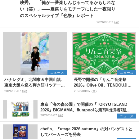
映秀。 「俺が一番楽しんじゃってるかもしれな
い（笑）」――夏祭りをモチーフにした一夜限り
のスペシャルライブ『色祭』レポート
2026/08/07 (金)
ニュース
ニュース
ハナレグミ、北関東＆中国山陰、
長野で開催の『りんご音楽祭
東京大阪を巡る弾き語りツアー10
2026』Olive Oil、TENDOUJIら
月より開催決定
第11弾出演アーティスト（16組）
2026/08/07 (金)
2026/08/07 (金)
を発表
東京「海の森公園」で開催の『TOKYO ISLAND
2026』BIGMAMA、flumpoolら第3弾出演者7組を
発表 ワークショップ・アート出展者を募集
2026/08/07 (金)
ニュース
chef’s、『utage 2026 autumn』の対バンゲストと
してパーカーズを発表