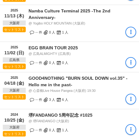
2025
Namba Culture Terminal 2025 -The 2nd
11/13 (木)
Anniversary-
大阪府
@ Yogibo HOLY MOUNTAIN (大阪府)
セットリスト
-- 件
0
人
1
人
2025
EGG BRAIN TOUR 2025
11/02 (日)
@ 広島ALMIGHTY (広島県)
広島県
-- 件
0
人
0
人
セットリスト
2025
GOOD4NOTHING "BURN SOUL DOWN vol.35" -
04/18 (金)
Hello me in the past-
大阪府
@ 心斎橋Live House Pangea (大阪府) 19:30
セットリスト
-- 件
3
人
6
人
2024
堺FANDANGO 5周年記念 #1025
10/25 (金)
@ 堺FANDANGO (大阪府)
大阪府
-- 件
0
人
1
人
セットリスト