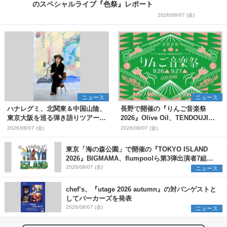
のスペシャルライブ『色祭』レポート
2026/08/07 (金)
ニュース
ニュース
ハナレグミ、北関東＆中国山陰、
長野で開催の『りんご音楽祭
東京大阪を巡る弾き語りツアー10
2026』Olive Oil、TENDOUJIら
月より開催決定
第11弾出演アーティスト（16組）
2026/08/07 (金)
2026/08/07 (金)
を発表
東京「海の森公園」で開催の『TOKYO ISLAND
2026』BIGMAMA、flumpoolら第3弾出演者7組を
発表 ワークショップ・アート出展者を募集
2026/08/07 (金)
ニュース
chef’s、『utage 2026 autumn』の対バンゲストと
してパーカーズを発表
2026/08/07 (金)
ニュース