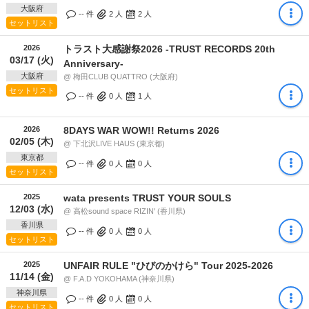
大阪府
-- 件
2
人
2
人
セットリスト
2026
トラスト大感謝祭2026 -TRUST RECORDS 20th
03/17 (火)
Anniversary-
大阪府
@ 梅田CLUB QUATTRO (大阪府)
セットリスト
-- 件
0
人
1
人
2026
8DAYS WAR WOW!! Returns 2026
02/05 (木)
@ 下北沢LIVE HAUS (東京都)
東京都
-- 件
0
人
0
人
セットリスト
2025
wata presents TRUST YOUR SOULS
12/03 (水)
@ 高松sound space RIZIN' (香川県)
香川県
-- 件
0
人
0
人
セットリスト
2025
UNFAIR RULE "ひびのかけら" Tour 2025-2026
11/14 (金)
@ F.A.D YOKOHAMA (神奈川県)
神奈川県
-- 件
0
人
0
人
セットリスト