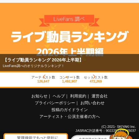
【ライブ動員ランキング 2026年上半期】
LiveFans調べのオリジナルランキング！
アーティスト数
コンサート数
セットリスト数
126,647
1,492,907
472,269
お知らせ
｜
ヘルプ
｜
利用規約
｜
運営会社
プライバシーポリシー
｜
お問い合わせ
投稿のガイドライン
アーティスト・公演主催者の方へ
(C) 2021- SKIYAKI Inc.
JASRAC許諾番号：9022255001Y45037