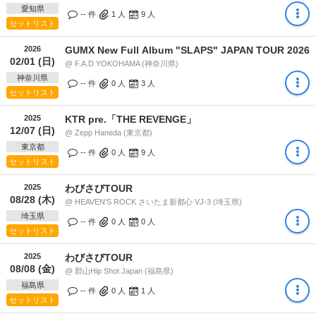
愛知県
-- 件
1
人
9
人
セットリスト
2026
GUMX New Full Album "SLAPS" JAPAN TOUR 2026
02/01 (日)
@ F.A.D YOKOHAMA (神奈川県)
神奈川県
-- 件
0
人
3
人
セットリスト
2025
KTR pre.「THE REVENGE」
12/07 (日)
@ Zepp Haneda (東京都)
東京都
-- 件
0
人
9
人
セットリスト
2025
わびさびTOUR
08/28 (木)
@ HEAVEN'S ROCK さいたま新都心 VJ-3 (埼玉県)
埼玉県
-- 件
0
人
0
人
セットリスト
2025
わびさびTOUR
08/08 (金)
@ 郡山Hip Shot Japan (福島県)
福島県
-- 件
0
人
1
人
セットリスト