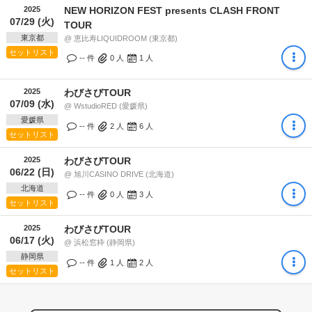
2025
NEW HORIZON FEST presents CLASH FRONT
07/29 (火)
TOUR
東京都
@ 恵比寿LIQUIDROOM (東京都)
セットリスト
-- 件
0
人
1
人
2025
わびさびTOUR
07/09 (水)
@ WstudioRED (愛媛県)
愛媛県
-- 件
2
人
6
人
セットリスト
2025
わびさびTOUR
06/22 (日)
@ 旭川CASINO DRIVE (北海道)
北海道
-- 件
0
人
3
人
セットリスト
2025
わびさびTOUR
06/17 (火)
@ 浜松窓枠 (静岡県)
静岡県
-- 件
1
人
2
人
セットリスト