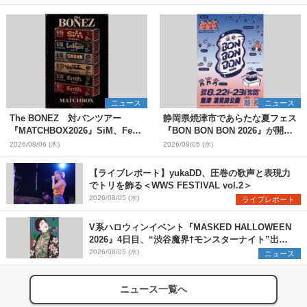
ニュース
ニュース
The BONEZ 対バンツアー
静岡県焼津市であらたな夏フェス
『MATCHBOX2026』SiM、Fear,
『BON BON BON 2026』が開
and Loathing in Las Vegasら対
催 音楽ライブ×盆踊り×DJ×屋台
2026/08/06 (木)
2026/08/05 (水)
バンアーティストを一斉解禁
グルメ×ランタンナイトで彩る2日
間
【ライブレポート】yukaDD、圧巻の歌声と表現力
でトリを飾る＜WWS FESTIVAL vol.2＞
2026/08/05 (水)
ライブレポート
V系ハロウィンイベント『MASKED HALLOWEEN
2026』4日目、“渋谷魔界†モンスターナイト”出演6
組を発表
2026/08/05 (水)
ニュース
ニュース一覧へ