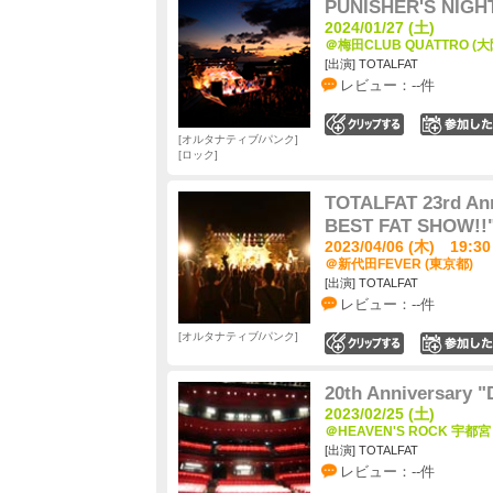
PUNISHER'S NIGHT
2024/01/27 (土)
＠梅田CLUB QUATTRO (大
[出演] TOTALFAT
レビュー：--件
0
オルタナティブ/パンク
ロック
TOTALFAT 23rd An
BEST FAT SHOW!!
2023/04/06 (木) 19:30
＠新代田FEVER (東京都)
[出演] TOTALFAT
レビュー：--件
オルタナティブ/パンク
0
20th Anniversary "
2023/02/25 (土)
＠HEAVEN'S ROCK 宇都宮 
[出演] TOTALFAT
レビュー：--件