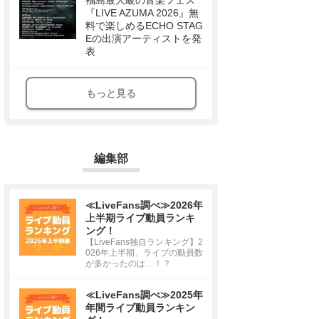
福島最大級の音楽フェス
『LIVE AZUMA 2026』無
料で楽しめるECHO STAG
Eの出演アーティストを発
表
もっと見る
編集部
≪LiveFans調べ≫2026年
上半期ライブ動員ランキ
ング！
【LiveFans独自ランキング】2
026年上半期、ライブの動員数
が多かったのは…！？
≪LiveFans調べ≫2025年
年間ライブ動員ランキン