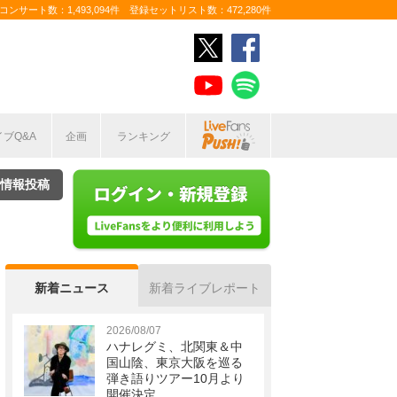
ンサート数：1,493,094件 登録セットリスト数：472,280件
イブQ&A
企画
ランキング
情報投稿
新着ニュース
新着ライブレポート
2026/08/07
ハナレグミ、北関東＆中
国山陰、東京大阪を巡る
弾き語りツアー10月より
開催決定