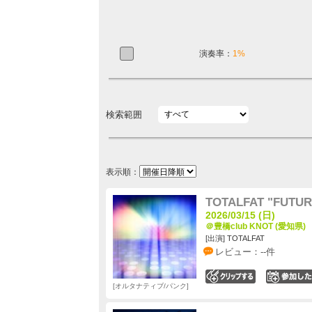
演奏率：
1%
検索範囲
表示順：
TOTALFAT "FUTURE
2026/03/15 (日)
＠豊橋club KNOT (愛知県)
[出演] TOTALFAT
レビュー：--件
0
オルタナティブ/パンク