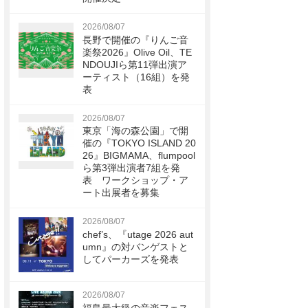
2026/08/07
長野で開催の『りんご音
楽祭2026』Olive Oil、TE
NDOUJIら第11弾出演ア
ーティスト（16組）を発
表
2026/08/07
東京「海の森公園」で開
催の『TOKYO ISLAND 20
26』BIGMAMA、flumpool
ら第3弾出演者7組を発
表 ワークショップ・ア
ート出展者を募集
2026/08/07
chef’s、『utage 2026 aut
umn』の対バンゲストと
してパーカーズを発表
2026/08/07