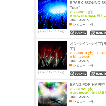
SPARK!!SOUND!
Tour"
2022/09/11 (日)
＠HEAVEN'S ROCK 熊谷 V
[出演] TOTALFAT
レビュー：--件
オルタナティブ/パンク
0
オンラインライブ(ROC
て)
2022/08/13 (土) 16:45
＠都内スタジオ
[出演] TOTALFAT
レビュー：--件
オルタナティブ/パンク
0
BAND FOR HAPPY 
2022/07/21 (木)
＠Live House Anima (大阪
[出演] TOTALFAT
レビュー：--件