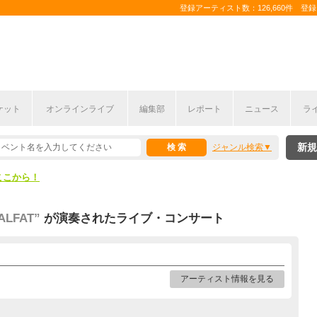
登録アーティスト数：126,660件 登録コ
ケット
オンラインライブ
編集部
レポート
ニュース
ラ
ここから！
新規
ジャンル検索
上半期編発表！
ここから！
上半期編発表！
ALFAT”
が演奏されたライブ・コンサート
アーティスト情報を見る